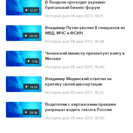
В Лондоне проходит украино-
британский бизнес-форум
12:07
Истории дня
06 июл 2017, 19:21
Владимир Путин уволил 8 генералов из
МВД, МЧС и ФСИН
26:35
Истории дня
06 июл 2017, 18:49
Чеченский министр презентует книгу в
Москве
7:19
Истории дня
05 июл 2017, 19:40
Владимир Мединский ответил на
критику своей диссертации
14:28
Истории дня
05 июл 2017, 19:22
Водителям с киргизскими правами
разрешат водить такси в России
26:36
Истории дня
05 июл 2017, 18:50