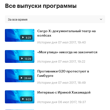
Все выпуски программы
За все время
Cargo X: документальный театр на
колёсах
8:25
Истории дня
07 июл 2017, 19:40
«Моя улица» никогда не закончится
13:29
Истории дня
07 июл 2017, 19:22
Противники G20 протестуют в
Гамбурге
26:44
Истории дня
07 июл 2017, 18:49
Интервью с Ириной Хакамадой
9:23
Истории дня
06 июл 2017, 19:37