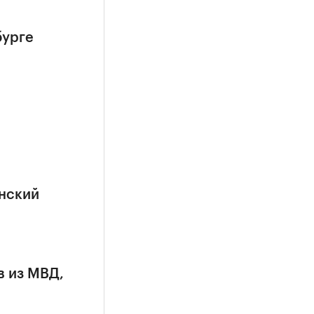
бурге
анский
в из МВД,