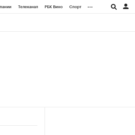
...
пании
Телеканал
РБК Вино
Спорт
ые проекты
Город
Стиль
Крипто
Спецпроекты СПб
логии и медиа
Финансы