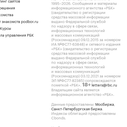
тинг сайтов
1995–2026
. Сообщения и материалы
.решения
информационного агентства «РБК»
(свидетельство о регистрации
комства
средства массовой информации
 знакомств podbor.ru
выдано Федеральной службой
по надзору в сфере связи,
 Курсы
информационных технологий
ла управления РБК
и массовых коммуникаций
(Роскомнадзор) 09.12.2015 за номером
ИА №ФС77-63848) и сетевого издания
«РБК» (свидетельство о регистрации
средства массовой информации
выдано Федеральной службой
по надзору в сфере связи,
информационных технологий
и массовых коммуникаций
(Роскомнадзор) 03.12.2021 за номером
ЭЛ №ФС77-82385) сопровождаются
пометкой «РБК».
letters@rbc.ru
18+
Владельцем сайта является
информационное агентство «РБК».
Данные предоставлены:
Мосбиржа
,
Санкт-Петербургская биржа
.
Индексы облигаций предоставлены
Cbonds.