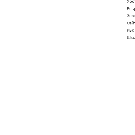
Хос
Рег
Зна
Сайт
РБК
Шко