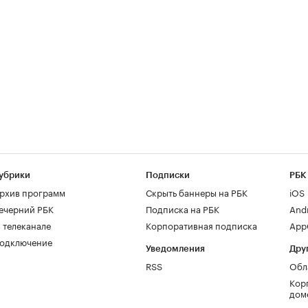
убрики
Подписки
РБК
рхив программ
Скрыть баннеры на РБК
iOS
ечерний РБК
Подписка на РБК
And
 телеканале
Корпоративная подписка
AppG
одключение
Уведомления
Дру
RSS
Обл
Кор
дом