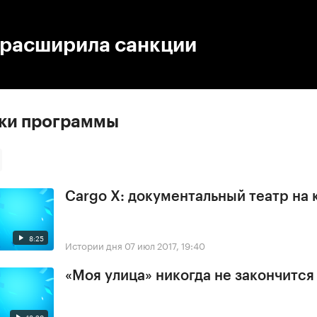
:00
/
00:00
 расширила санкции
ски программы
Cargo X: документальный театр на 
8:25
Истории дня
07 июл 2017, 19:40
«Моя улица» никогда не закончится
13:29