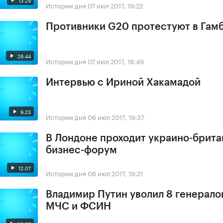
Истории дня
07 июл 2017, 19:22
Противники G20 протестуют в Гам
26:44
Истории дня
07 июл 2017, 18:49
Интервью с Ириной Хакамадой
9:23
Истории дня
06 июл 2017, 19:37
В Лондоне проходит украино-брит
бизнес-форум
12:07
Истории дня
06 июл 2017, 19:21
Владимир Путин уволил 8 генерало
МЧС и ФСИН