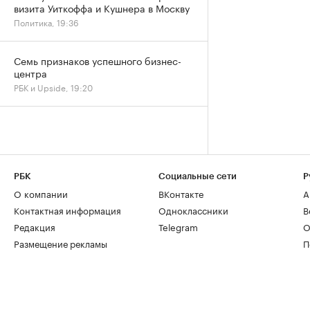
визита Уиткоффа и Кушнера в Москву
Политика, 19:36
Семь признаков успешного бизнес-
центра
РБК и Upside, 19:20
РБК
Социальные сети
Р
О компании
ВКонтакте
А
Контактная информация
Одноклассники
В
Редакция
Telegram
О
Размещение рекламы
П