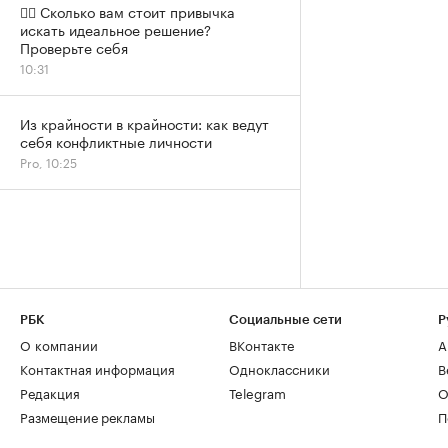
✍🏻 Сколько вам стоит привычка
искать идеальное решение?
Проверьте себя
10:31
Из крайности в крайности: как ведут
себя конфликтные личности
Pro, 10:25
РБК
Социальные сети
Р
О компании
ВКонтакте
А
Контактная информация
Одноклассники
В
Редакция
Telegram
О
Размещение рекламы
П