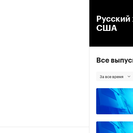
00
Русский 
США
Все выпу
За все время