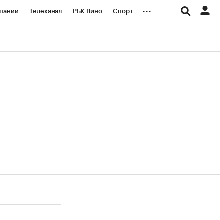
...
пании
Телеканал
РБК Вино
Спорт
ые проекты
Город
Стиль
Крипто
Спецпроекты СПб
логии и медиа
Финансы