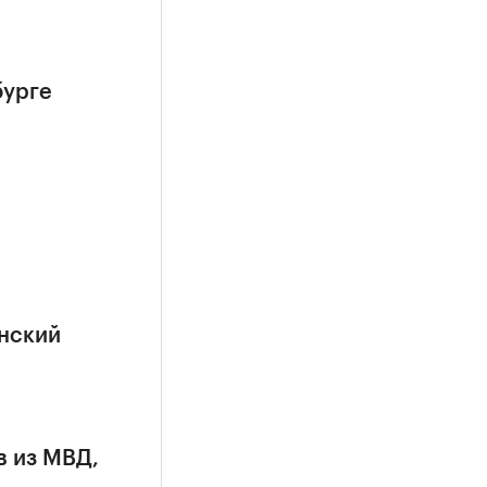
бурге
анский
в из МВД,