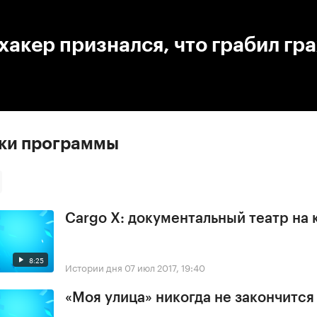
:00
/
00:00
хакер признался, что грабил гр
ски программы
Cargo X: документальный театр на 
8:25
Истории дня
07 июл 2017, 19:40
«Моя улица» никогда не закончится