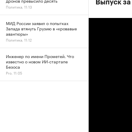
дронов превысило десять
Выпуск за 
Политика, 11:13
МИД России заявил о попытках
Запада втянуть Грузию в «кровавые
авантюры»
Политика, 11:12
Инженер по имени Прометей. Что
известно о новом ИИ-стартапе
Безоса
Pro, 11:05