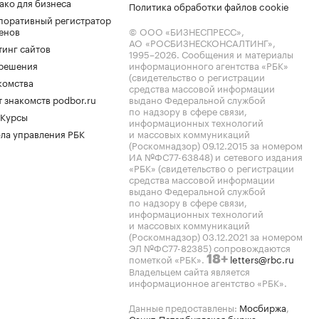
ако для бизнеса
Политика обработки файлов cookie
поративный регистратор
енов
© ООО «БИЗНЕСПРЕСС»,
АО «РОСБИЗНЕСКОНСАЛТИНГ»,
тинг сайтов
1995–2026
. Сообщения и материалы
.решения
информационного агентства «РБК»
(свидетельство о регистрации
комства
средства массовой информации
 знакомств podbor.ru
выдано Федеральной службой
по надзору в сфере связи,
 Курсы
информационных технологий
ла управления РБК
и массовых коммуникаций
(Роскомнадзор) 09.12.2015 за номером
ИА №ФС77-63848) и сетевого издания
«РБК» (свидетельство о регистрации
средства массовой информации
выдано Федеральной службой
по надзору в сфере связи,
информационных технологий
и массовых коммуникаций
(Роскомнадзор) 03.12.2021 за номером
ЭЛ №ФС77-82385) сопровождаются
пометкой «РБК».
letters@rbc.ru
18+
Владельцем сайта является
информационное агентство «РБК».
Данные предоставлены:
Мосбиржа
,
Санкт-Петербургская биржа
.