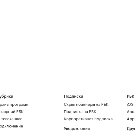
убрики
Подписки
РБК
рхив программ
Скрыть баннеры на РБК
iOS
ечерний РБК
Подписка на РБК
And
 телеканале
Корпоративная подписка
AppG
одключение
Уведомления
Дру