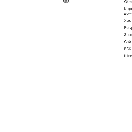
RSS
Обл
Кор
дом
Хос
Рег
Зна
Сайт
РБК
Шко