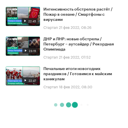
Интенсивность обстрелов растёт /
Пожар в океане / Смартфоны с
вирусами
22:45
Стартап
21 фев 2022, 08:26
ДНР и ЛНР: новые обстрелы /
Петербург – аутсайдер / Рекордная
Олимпиада
23:15
Стартап
21 фев 2022, 07:52
Печальные итоги новогодних
праздников / Готовимся к майским
каникулам
22:47
Стартап
18 фев 2022, 08:30