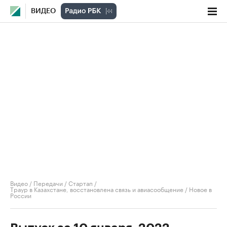
ВИДЕО
Видео
/
Передачи
/
Стартап
/
Траур в Казахстане, восстановлена связь и авиасообщение / Новое в
России