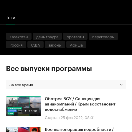
Теги
Казахстан
день траура
протесты
переговоры
Россия
США
законы
Афиша
Все выпуски программы
За все время
Обстрел ВСУ / Санкции для
авиакомпаний / Крым восстановит
водоснабжение
23:50
Стартап
25 фев 2022, 08:31
Военная операция: подробности /