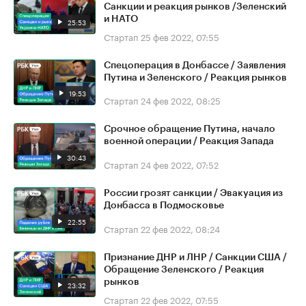
Санкции и реакция рынков /Зеленский
и НАТО
25:53
Стартап
25 фев 2022, 07:55
Спецоперация в Донбассе / Заявления
Путина и Зеленского / Реакция рынков
19:53
Стартап
24 фев 2022, 08:25
Срочное обращение Путина, начало
военной операции / Реакция Запада
30:43
Стартап
24 фев 2022, 07:52
России грозят санкции / Эвакуация из
Донбасса в Подмосковье
22:55
Стартап
22 фев 2022, 08:24
Признание ДНР и ЛНР / Санкции США /
Обращение Зеленского / Реакция
рынков
23:32
Стартап
22 фев 2022, 07:55