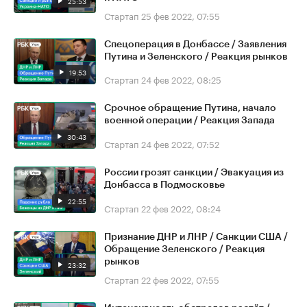
25:53
Стартап
25 фев 2022, 07:55
Спецоперация в Донбассе / Заявления
Путина и Зеленского / Реакция рынков
19:53
Стартап
24 фев 2022, 08:25
Срочное обращение Путина, начало
военной операции / Реакция Запада
30:43
Стартап
24 фев 2022, 07:52
России грозят санкции / Эвакуация из
Донбасса в Подмосковье
22:55
Стартап
22 фев 2022, 08:24
Признание ДНР и ЛНР / Санкции США /
Обращение Зеленского / Реакция
рынков
23:32
Стартап
22 фев 2022, 07:55