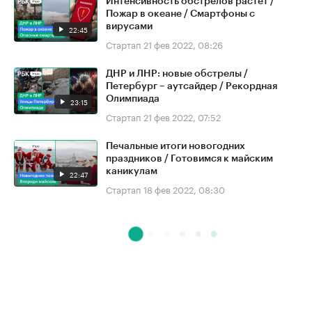
Интенсивность обстрелов растёт /
Пожар в океане / Смартфоны с
вирусами
22:45
Стартап
21 фев 2022, 08:26
ДНР и ЛНР: новые обстрелы /
Петербург – аутсайдер / Рекордная
Олимпиада
23:15
Стартап
21 фев 2022, 07:52
Печальные итоги новогодних
праздников / Готовимся к майским
каникулам
22:47
Стартап
18 фев 2022, 08:30