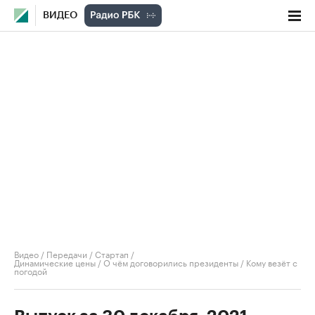
ВИДЕО
Видео
/
Передачи
/
Стартап
/
Динамические цены / О чём договорились президенты / Кому везёт с
погодой