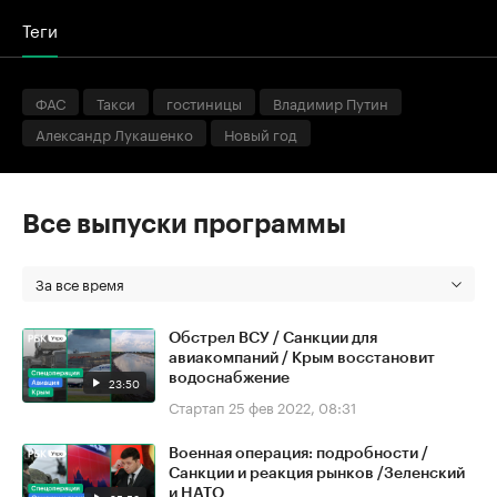
Теги
ФАС
Такси
гостиницы
Владимир Путин
Александр Лукашенко
Новый год
Все выпуски программы
За все время
Обстрел ВСУ / Санкции для
авиакомпаний / Крым восстановит
водоснабжение
23:50
Стартап
25 фев 2022, 08:31
Военная операция: подробности /
Санкции и реакция рынков /Зеленский
и НАТО