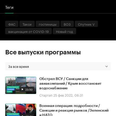
Теги
ФАС
Такси
гостиницы
ВОЗ
Спутник V
вакцинация от COVID-19
Новый год
Все выпуски программы
За все время
Обстрел ВСУ / Санкции для
авиакомпаний / Крым восстановит
водоснабжение
23:50
Стартап
25 фев 2022, 08:31
Военная операция: подробности /
Санкции и реакция рынков /Зеленский
и НАТО