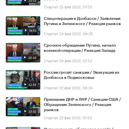
25:53
Стартап
25 фев 2022, 07:55
Спецоперация в Донбассе / Заявления
Путина и Зеленского / Реакция рынков
19:53
Стартап
24 фев 2022, 08:25
Срочное обращение Путина, начало
военной операции / Реакция Запада
30:43
Стартап
24 фев 2022, 07:52
России грозят санкции / Эвакуация из
Донбасса в Подмосковье
22:55
Стартап
22 фев 2022, 08:24
Признание ДНР и ЛНР / Санкции США /
Обращение Зеленского / Реакция
рынков
23:32
Стартап
22 фев 2022, 07:55