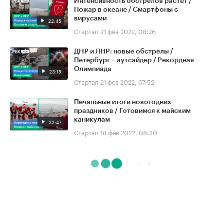
Интенсивность обстрелов растёт /
Пожар в океане / Смартфоны с
вирусами
22:45
Стартап
21 фев 2022, 08:26
ДНР и ЛНР: новые обстрелы /
Петербург – аутсайдер / Рекордная
Олимпиада
23:15
Стартап
21 фев 2022, 07:52
Печальные итоги новогодних
праздников / Готовимся к майским
каникулам
22:47
Стартап
18 фев 2022, 08:30