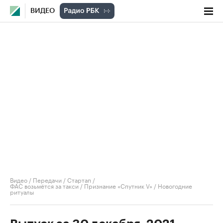
ВИДЕО
Видео
/
Передачи
/
Стартап
/
ФАС возьмётся за такси / Признание «Спутник V» / Новогодние
ритуалы