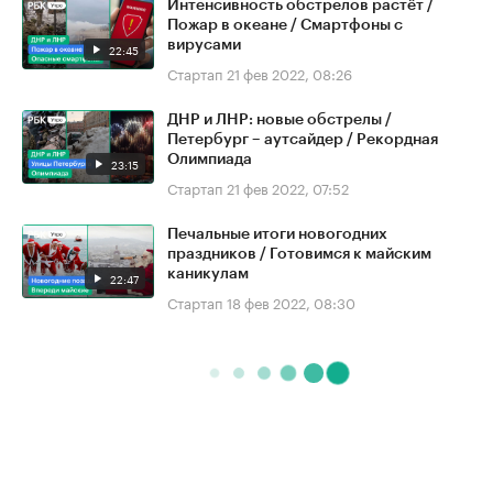
Интенсивность обстрелов растёт /
Пожар в океане / Смартфоны с
вирусами
22:45
Стартап
21 фев 2022, 08:26
ДНР и ЛНР: новые обстрелы /
Петербург – аутсайдер / Рекордная
Олимпиада
23:15
Стартап
21 фев 2022, 07:52
Печальные итоги новогодних
праздников / Готовимся к майским
каникулам
22:47
Стартап
18 фев 2022, 08:30