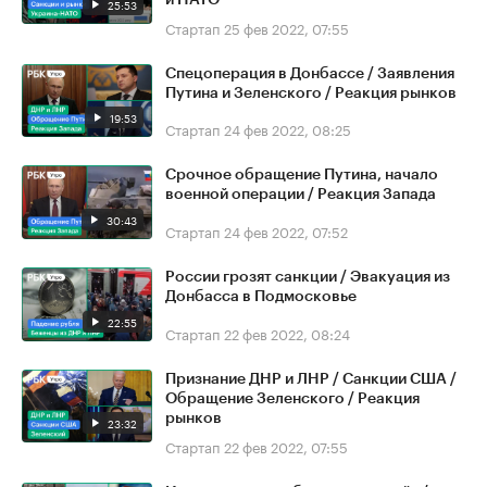
25:53
Стартап
25 фев 2022, 07:55
Спецоперация в Донбассе / Заявления
Путина и Зеленского / Реакция рынков
19:53
Стартап
24 фев 2022, 08:25
Срочное обращение Путина, начало
военной операции / Реакция Запада
30:43
Стартап
24 фев 2022, 07:52
России грозят санкции / Эвакуация из
Донбасса в Подмосковье
22:55
Стартап
22 фев 2022, 08:24
Признание ДНР и ЛНР / Санкции США /
Обращение Зеленского / Реакция
рынков
23:32
Стартап
22 фев 2022, 07:55