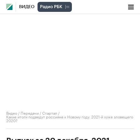
ВИДЕО
Видео
/
Передачи
/
Стартап
/
Какие итоги подведут россияне к Новому году. 2021-й хуже зловещего
2020?