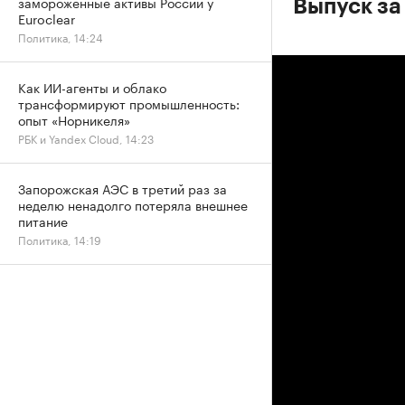
замороженные активы России у
Выпуск за
Euroclear
Политика, 14:24
Как ИИ-агенты и облако
трансформируют промышленность:
опыт «Норникеля»
РБК и Yandex Cloud, 14:23
Запорожская АЭС в третий раз за
неделю ненадолго потеряла внешнее
питание
Политика, 14:19