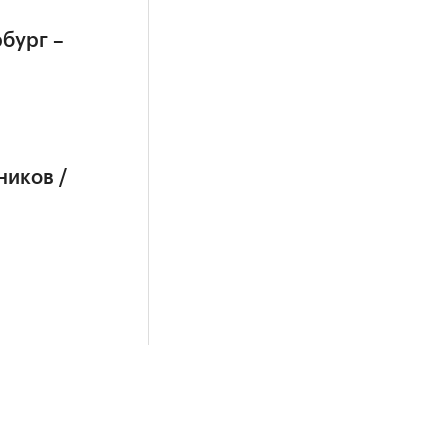
бург –
ников /