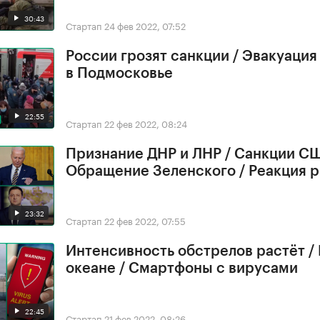
30:43
Стартап
24 фев 2022, 07:52
России грозят санкции / Эвакуация
в Подмосковье
22:55
Стартап
22 фев 2022, 08:24
Признание ДНР и ЛНР / Санкции СШ
Обращение Зеленского / Реакция 
23:32
Стартап
22 фев 2022, 07:55
Интенсивность обстрелов растёт /
океане / Смартфоны с вирусами
22:45
Стартап
21 фев 2022, 08:26