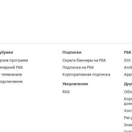
убрики
Подписки
РБК
рхив программ
Скрыть баннеры на РБК
iOS
ечерний РБК
Подписка на РБК
And
 телеканале
Корпоративная подписка
AppG
одключение
Уведомления
Дру
RSS
Обл
Кор
дом
Хос
Рег
Зна
Сайт