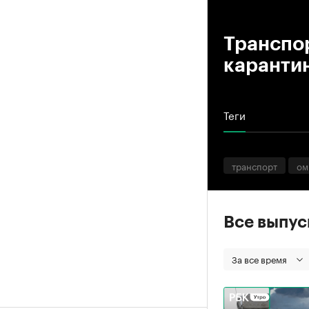
00
Транспор
каранти
Теги
транспорт
ом
Все выпу
За все время