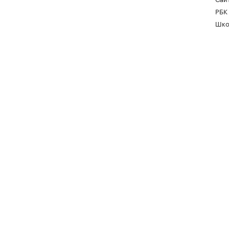
РБК
Шко