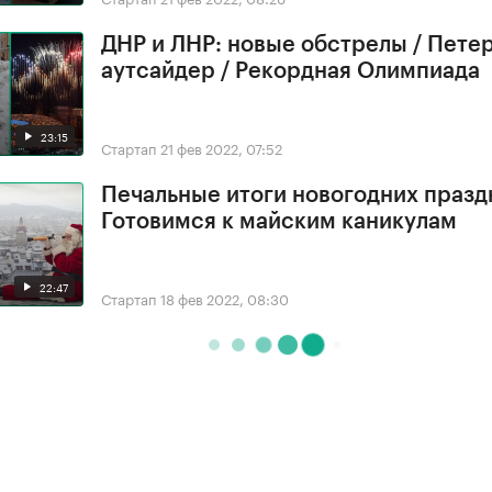
ДНР и ЛНР: новые обстрелы / Петер
аутсайдер / Рекордная Олимпиада
23:15
Стартап
21 фев 2022, 07:52
Печальные итоги новогодних празд
Готовимся к майским каникулам
22:47
Стартап
18 фев 2022, 08:30