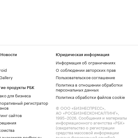
 Новости
Юридическая информация
Информация об ограничениях
roid
О соблюдении авторских прав
allery
Пользовательское соглашение
Политика в отношении обработки
гие продукты РБК
персональных данных
ако для бизнеса
Политика обработки файлов cookie
поративный регистратор
енов
© ООО «БИЗНЕСПРЕСС»,
АО «РОСБИЗНЕСКОНСАЛТИНГ»,
тинг сайтов
1995–2026
. Сообщения и материалы
.решения
информационного агентства «РБК»
(свидетельство о регистрации
комства
средства массовой информации
 знакомств podbor.ru
выдано Федеральной службой