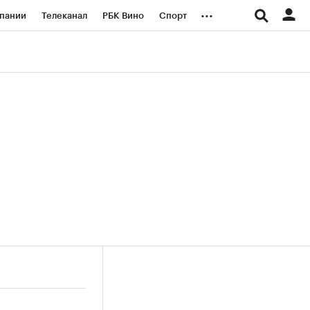
...
пании
Телеканал
РБК Вино
Спорт
ые проекты
Город
Стиль
Крипто
Спецпроекты СПб
логии и медиа
Финансы