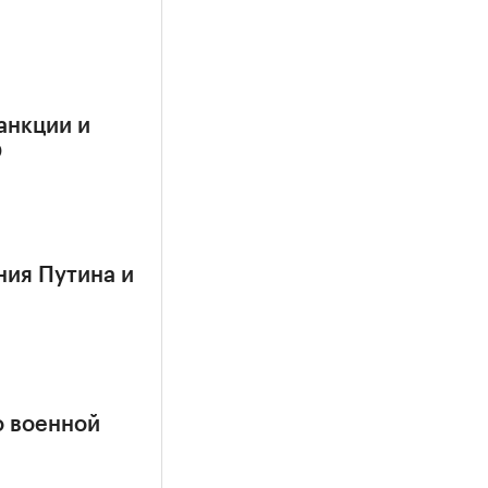
анкции и
О
ния Путина и
о военной