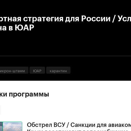
:00
/
00:00
тная стратегия для России / Ус
на в ЮАР
икрон-штамм
ЮАР
карантин
ски программы
Обстрел ВСУ / Санкции для авиако