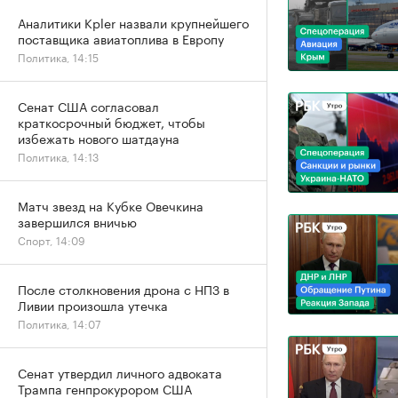
Аналитики Kpler назвали крупнейшего
поставщика авиатоплива в Европу
Политика, 14:15
Сенат США согласовал
краткосрочный бюджет, чтобы
избежать нового шатдауна
Политика, 14:13
Матч звезд на Кубке Овечкина
завершился вничью
Спорт, 14:09
После столкновения дрона с НПЗ в
Ливии произошла утечка
Политика, 14:07
Сенат утвердил личного адвоката
Трампа генпрокурором США