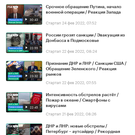
Срочное обращение Путина, начало
военной операции / Реакция Запада
30:43
Стартап
24 фев 2022, 07:52
России грозят санкции / Эвакуация из
Донбасса в Подмосковье
22:55
Стартап
22 фев 2022, 08:24
Признание ДНР и ЛНР / Санкции США /
Обращение Зеленского / Реакция
рынков
23:32
Стартап
22 фев 2022, 07:55
Интенсивность обстрелов растёт /
Пожар в океане / Смартфоны с
вирусами
22:45
Стартап
21 фев 2022, 08:26
ДНР и ЛНР: новые обстрелы /
Петербург – аутсайдер / Рекордная