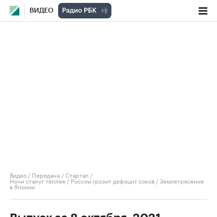
ВИДЕО
Видео
/
Передачи
/
Стартап
/
Ночи станут теплее / России грозит дефицит соков / Землетрясение
в Японии