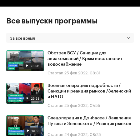
Все выпуски программы
За все время
Обстрел ВСУ / Санкции для
авиакомпаний / Крым восстановит
водоснабжение
23:50
Стартап
25 фев 2022, 08:31
Военная операция: подробности /
Санкции и реакция рынков /Зеленский
и НАТО
25:53
Стартап
25 фев 2022, 07:55
Спецоперация в Донбассе / Заявления
Путина и Зеленского / Реакция рынков
19:53
Стартап
24 фев 2022, 08:25