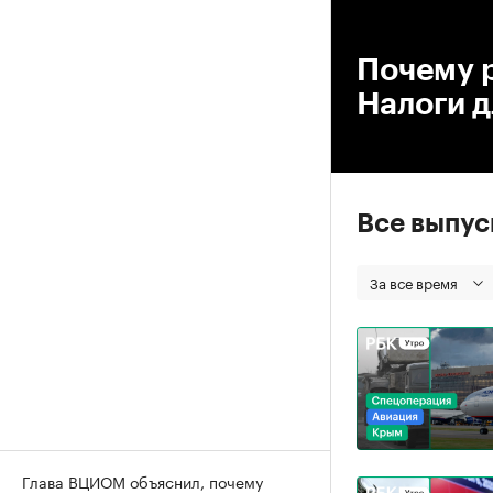
00
Почему р
Налоги д
Все выпу
За все время
Глава ВЦИОМ объяснил, почему