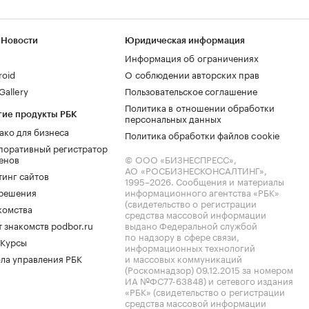
 Новости
Юридическая информация
Информация об ограничениях
roid
О соблюдении авторских прав
allery
Пользовательское соглашение
Политика в отношении обработки
гие продукты РБК
персональных данных
ако для бизнеса
Политика обработки файлов cookie
поративный регистратор
енов
© ООО «БИЗНЕСПРЕСС»,
АО «РОСБИЗНЕСКОНСАЛТИНГ»,
тинг сайтов
1995–2026
. Сообщения и материалы
.решения
информационного агентства «РБК»
(свидетельство о регистрации
комства
средства массовой информации
 знакомств podbor.ru
выдано Федеральной службой
по надзору в сфере связи,
 Курсы
информационных технологий
ла управления РБК
и массовых коммуникаций
(Роскомнадзор) 09.12.2015 за номером
ИА №ФС77-63848) и сетевого издания
«РБК» (свидетельство о регистрации
средства массовой информации