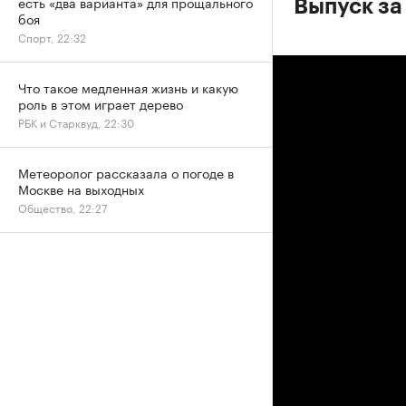
есть «два варианта» для прощального
Выпуск за
боя
Спорт, 22:32
Что такое медленная жизнь и какую
роль в этом играет дерево
РБК и Старквуд, 22:30
Метеоролог рассказала о погоде в
Москве на выходных
Общество, 22:27