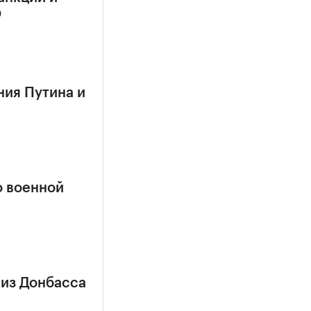
О
ния Путина и
о военной
 из Донбасса