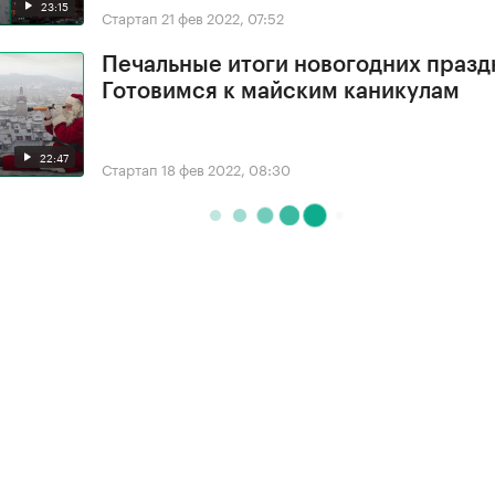
23:15
Стартап
21 фев 2022, 07:52
Печальные итоги новогодних празд
Готовимся к майским каникулам
22:47
Стартап
18 фев 2022, 08:30