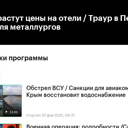
:00
/
00:00
астут цены на отели / Траур в П
ля металлургов
ски программы
Обстрел ВСУ / Санкции для авиако
Крым восстановит водоснабжение
23:50
Стартап
25 фев 2022, 08:31
Военная операция: подробности /С