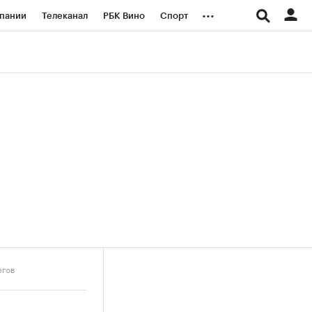
...
пании
Телеканал
РБК Вино
Спорт
ые проекты
Город
Стиль
Крипто
Спецпроекты СПб
логии и медиа
Финансы
ргов