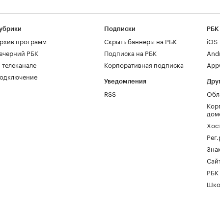
убрики
Подписки
РБК
рхив программ
Скрыть баннеры на РБК
iOS
ечерний РБК
Подписка на РБК
And
 телеканале
Корпоративная подписка
AppG
одключение
Уведомления
Дру
RSS
Обл
Кор
дом
Хос
Рег
Зна
Сайт
РБК
Шко