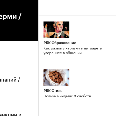
ерми /
РБК Образование
Как развить харизму и выглядеть
увереннее в общении
мпаний /
РБК Стиль
Польза миндаля: 8 свойств
анкции и