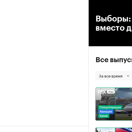
00
Выборы: 
вместо 
Все выпу
За все время