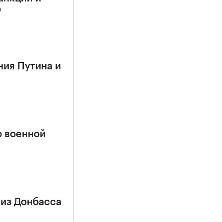
О
ния Путина и
о военной
 из Донбасса