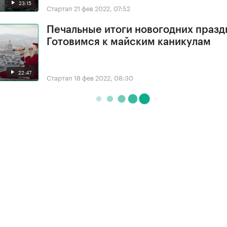
23:15
Стартап
21 фев 2022, 07:52
Печальные итоги новогодних празд
Готовимся к майским каникулам
22:47
Стартап
18 фев 2022, 08:30