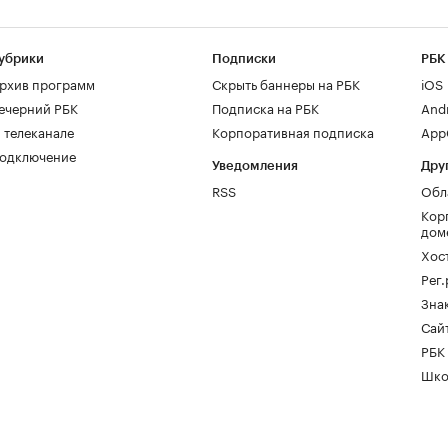
убрики
Подписки
РБК
рхив программ
Скрыть баннеры на РБК
iOS
ечерний РБК
Подписка на РБК
And
 телеканале
Корпоративная подписка
AppG
одключение
Уведомления
Дру
RSS
Обл
Кор
дом
Хос
Рег
Зна
Сайт
РБК
Шко