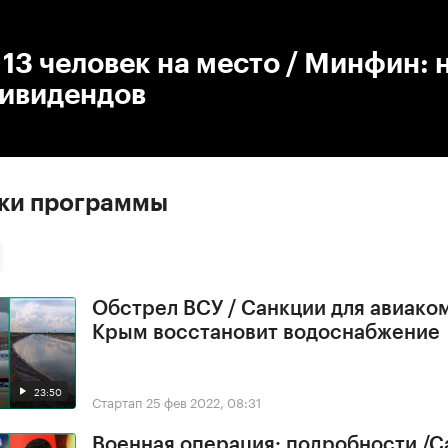
:00
/
00:00
13 человек на место / Минфин: 
дивидендов
ски программы
Обстрел ВСУ / Санкции для авиако
Крым восстановит водоснабжение
23:50
Стартап
25 фев 2022, 08:31
Военная операция: подробности /С