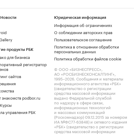
 Новости
Юридическая информация
Информация об ограничениях
roid
О соблюдении авторских прав
allery
Пользовательское соглашение
Политика в отношении обработки
гие продукты РБК
персональных данных
ако для бизнеса
Политика обработки файлов cookie
поративный регистратор
енов
© ООО «БИЗНЕСПРЕСС»,
АО «РОСБИЗНЕСКОНСАЛТИНГ»,
тинг сайтов
1995–2026
. Сообщения и материалы
.решения
информационного агентства «РБК»
(свидетельство о регистрации
комства
средства массовой информации
 знакомств podbor.ru
выдано Федеральной службой
по надзору в сфере связи,
 Курсы
информационных технологий
ла управления РБК
и массовых коммуникаций
(Роскомнадзор) 09.12.2015 за номером
ИА №ФС77-63848) и сетевого издания
«РБК» (свидетельство о регистрации
средства массовой информации