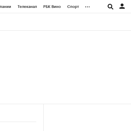
...
пании
Телеканал
РБК Вино
Спорт
ые проекты
Город
Стиль
Крипто
Спецпроекты СПб
логии и медиа
Финансы