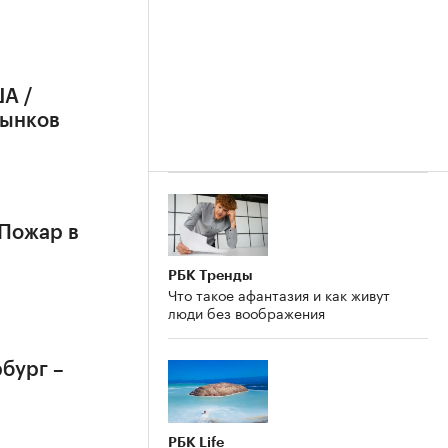
А /
рынков
 Пожар в
РБК Тренды
Что такое афантазия и как живут
люди без воображения
бург –
РБК Life