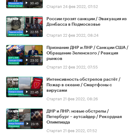
30:43
Стартап
24 фев 2022, 07:52
России грозят санкции / Эвакуация из
Донбасса в Подмосковье
22:55
Стартап
22 фев 2022, 08:24
Признание ДНР и ЛНР / Санкции США /
Обращение Зеленского / Реакция
рынков
23:32
Стартап
22 фев 2022, 07:55
Интенсивность обстрелов растёт /
Пожар в океане / Смартфоны с
вирусами
22:45
Стартап
21 фев 2022, 08:26
ДНР и ЛНР: новые обстрелы /
Петербург – аутсайдер / Рекордная
Олимпиада
23:15
Стартап
21 фев 2022, 07:52