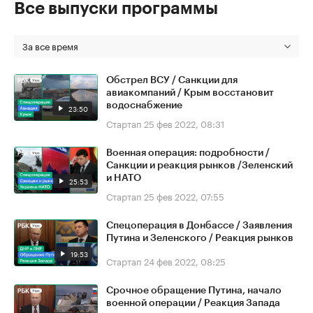
Все выпуски программы
За все время
Обстрел ВСУ / Санкции для
авиакомпаний / Крым восстановит
водоснабжение
23:50
Стартап
25 фев 2022, 08:31
Военная операция: подробности /
Санкции и реакция рынков /Зеленский
и НАТО
25:53
Стартап
25 фев 2022, 07:55
Спецоперация в Донбассе / Заявления
Путина и Зеленского / Реакция рынков
19:53
Стартап
24 фев 2022, 08:25
Срочное обращение Путина, начало
военной операции / Реакция Запада