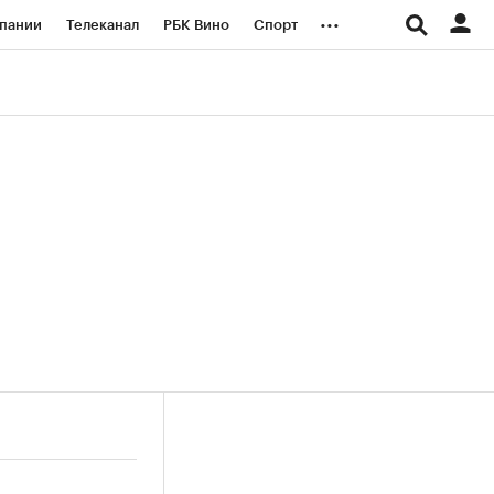
...
пании
Телеканал
РБК Вино
Спорт
ые проекты
Город
Стиль
Крипто
Спецпроекты СПб
логии и медиа
Финансы