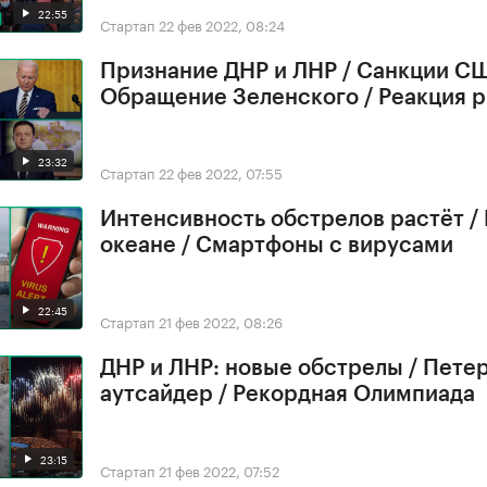
22:55
Стартап
22 фев 2022, 08:24
Признание ДНР и ЛНР / Санкции СШ
Обращение Зеленского / Реакция 
23:32
Стартап
22 фев 2022, 07:55
Интенсивность обстрелов растёт /
океане / Смартфоны с вирусами
22:45
Стартап
21 фев 2022, 08:26
ДНР и ЛНР: новые обстрелы / Петер
аутсайдер / Рекордная Олимпиада
23:15
Стартап
21 фев 2022, 07:52