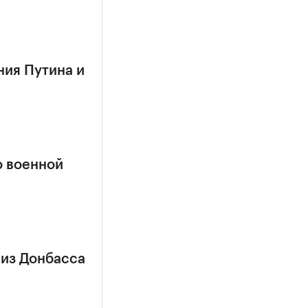
ния Путина и
о военной
 из Донбасса