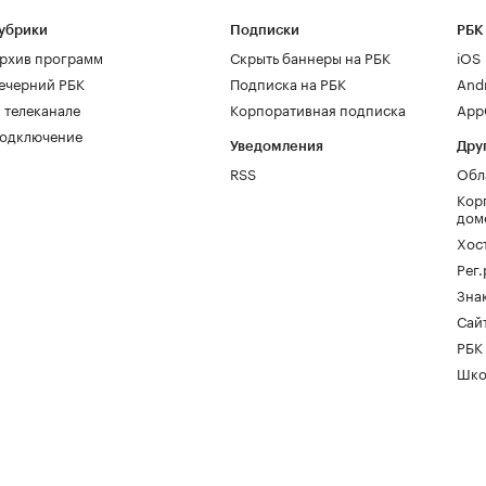
убрики
Подписки
РБК
рхив программ
Скрыть баннеры на РБК
iOS
ечерний РБК
Подписка на РБК
And
 телеканале
Корпоративная подписка
AppG
одключение
Уведомления
Дру
RSS
Обл
Кор
дом
Хос
Рег
Зна
Сайт
РБК
Шко