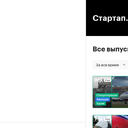
00
Стартап.
Все выпу
За все время