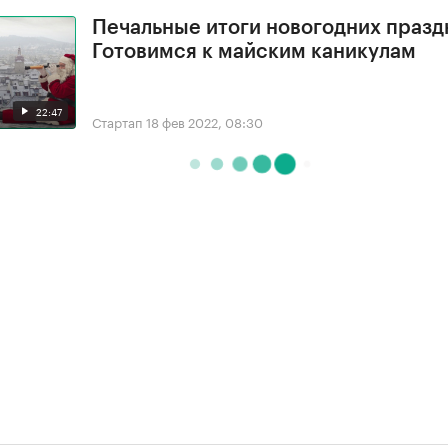
Печальные итоги новогодних празд
Готовимся к майским каникулам
22:47
Стартап
18 фев 2022, 08:30