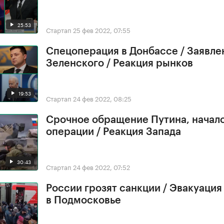
25:53
Стартап
25 фев 2022, 07:55
Спецоперация в Донбассе / Заявле
Зеленского / Реакция рынков
19:53
Стартап
24 фев 2022, 08:25
Срочное обращение Путина, начал
операции / Реакция Запада
30:43
Стартап
24 фев 2022, 07:52
России грозят санкции / Эвакуация
в Подмосковье