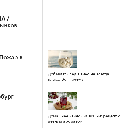
А /
рынков
 Пожар в
Добавлять лед в вино не всегда
плохо. Вот почему
бург –
Домашнее «вино» из вишни: рецепт с
летним ароматом