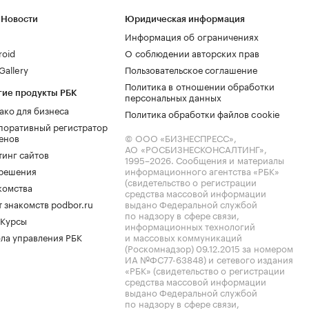
 Новости
Юридическая информация
Информация об ограничениях
roid
О соблюдении авторских прав
allery
Пользовательское соглашение
Политика в отношении обработки
гие продукты РБК
персональных данных
ако для бизнеса
Политика обработки файлов cookie
поративный регистратор
енов
© ООО «БИЗНЕСПРЕСС»,
АО «РОСБИЗНЕСКОНСАЛТИНГ»,
тинг сайтов
1995–2026
. Сообщения и материалы
.решения
информационного агентства «РБК»
(свидетельство о регистрации
комства
средства массовой информации
 знакомств podbor.ru
выдано Федеральной службой
по надзору в сфере связи,
 Курсы
информационных технологий
ла управления РБК
и массовых коммуникаций
(Роскомнадзор) 09.12.2015 за номером
ИА №ФС77-63848) и сетевого издания
«РБК» (свидетельство о регистрации
средства массовой информации
выдано Федеральной службой
по надзору в сфере связи,