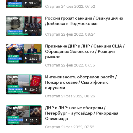
30:43
Стартап
24 фев 2022, 07:52
России грозят санкции / Эвакуация из
Донбасса в Подмосковье
22:55
Стартап
22 фев 2022, 08:24
Признание ДНР и ЛНР / Санкции США /
Обращение Зеленского / Реакция
рынков
23:32
Стартап
22 фев 2022, 07:55
Интенсивность обстрелов растёт /
Пожар в океане / Смартфоны с
вирусами
22:45
Стартап
21 фев 2022, 08:26
ДНР и ЛНР: новые обстрелы /
Петербург – аутсайдер / Рекордная
Олимпиада
23:15
Стартап
21 фев 2022, 07:52