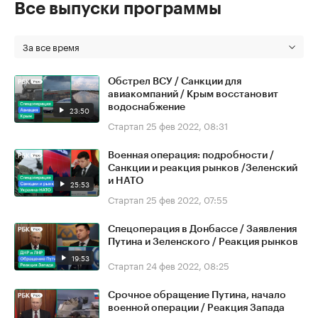
Все выпуски программы
За все время
Обстрел ВСУ / Санкции для
авиакомпаний / Крым восстановит
водоснабжение
23:50
Стартап
25 фев 2022, 08:31
Военная операция: подробности /
Санкции и реакция рынков /Зеленский
и НАТО
25:53
Стартап
25 фев 2022, 07:55
Спецоперация в Донбассе / Заявления
Путина и Зеленского / Реакция рынков
19:53
Стартап
24 фев 2022, 08:25
Срочное обращение Путина, начало
военной операции / Реакция Запада