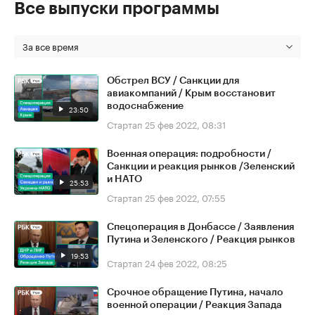
Все выпуски программы
За все время
Обстрел ВСУ / Санкции для
авиакомпаний / Крым восстановит
водоснабжение
23:50
Стартап
25 фев 2022, 08:31
Военная операция: подробности /
Санкции и реакция рынков /Зеленский
и НАТО
25:53
Стартап
25 фев 2022, 07:55
Спецоперация в Донбассе / Заявления
Путина и Зеленского / Реакция рынков
19:53
Стартап
24 фев 2022, 08:25
Срочное обращение Путина, начало
военной операции / Реакция Запада