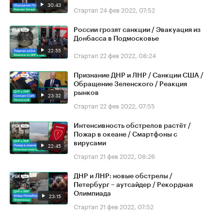
30:43
Стартап
24 фев 2022, 07:52
России грозят санкции / Эвакуация из
Донбасса в Подмосковье
22:55
Стартап
22 фев 2022, 08:24
Признание ДНР и ЛНР / Санкции США /
Обращение Зеленского / Реакция
рынков
23:32
Стартап
22 фев 2022, 07:55
Интенсивность обстрелов растёт /
Пожар в океане / Смартфоны с
вирусами
22:45
Стартап
21 фев 2022, 08:26
ДНР и ЛНР: новые обстрелы /
Петербург – аутсайдер / Рекордная
Олимпиада
23:15
Стартап
21 фев 2022, 07:52