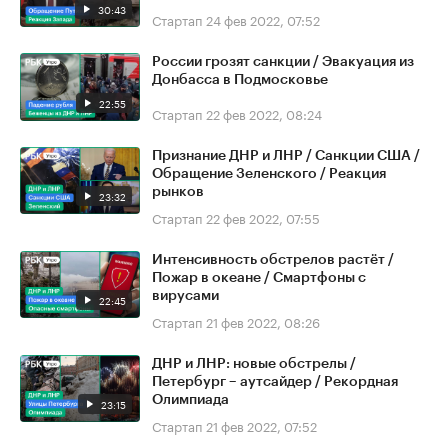
30:43
Стартап
24 фев 2022, 07:52
России грозят санкции / Эвакуация из
Донбасса в Подмосковье
22:55
Стартап
22 фев 2022, 08:24
Признание ДНР и ЛНР / Санкции США /
Обращение Зеленского / Реакция
рынков
23:32
Стартап
22 фев 2022, 07:55
Интенсивность обстрелов растёт /
Пожар в океане / Смартфоны с
вирусами
22:45
Стартап
21 фев 2022, 08:26
ДНР и ЛНР: новые обстрелы /
Петербург – аутсайдер / Рекордная
Олимпиада
23:15
Стартап
21 фев 2022, 07:52