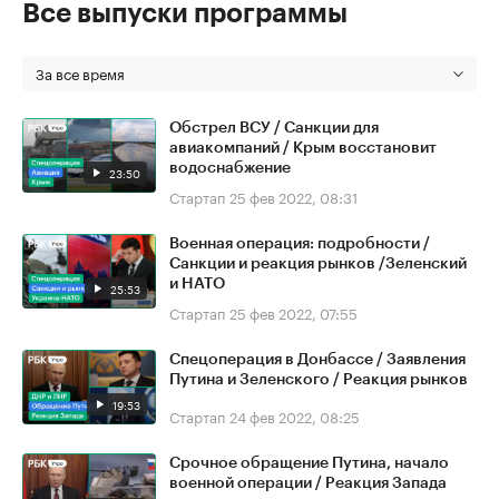
Все выпуски программы
За все время
Обстрел ВСУ / Санкции для
авиакомпаний / Крым восстановит
водоснабжение
23:50
Стартап
25 фев 2022, 08:31
Военная операция: подробности /
Санкции и реакция рынков /Зеленский
и НАТО
25:53
Стартап
25 фев 2022, 07:55
Спецоперация в Донбассе / Заявления
Путина и Зеленского / Реакция рынков
19:53
Стартап
24 фев 2022, 08:25
Срочное обращение Путина, начало
военной операции / Реакция Запада