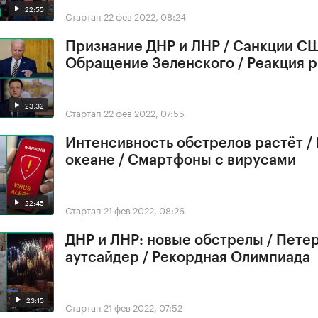
22:55
Стартап
22 фев 2022, 08:24
Признание ДНР и ЛНР / Санкции СШ
Обращение Зеленского / Реакция 
23:32
Стартап
22 фев 2022, 07:55
Интенсивность обстрелов растёт /
океане / Смартфоны с вирусами
22:45
Стартап
21 фев 2022, 08:26
ДНР и ЛНР: новые обстрелы / Петер
аутсайдер / Рекордная Олимпиада
23:15
Стартап
21 фев 2022, 07:52