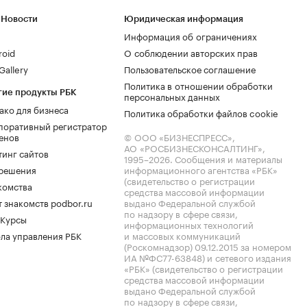
 Новости
Юридическая информация
Информация об ограничениях
roid
О соблюдении авторских прав
allery
Пользовательское соглашение
Политика в отношении обработки
гие продукты РБК
персональных данных
ако для бизнеса
Политика обработки файлов cookie
поративный регистратор
енов
© ООО «БИЗНЕСПРЕСС»,
АО «РОСБИЗНЕСКОНСАЛТИНГ»,
тинг сайтов
1995–2026
. Сообщения и материалы
.решения
информационного агентства «РБК»
(свидетельство о регистрации
комства
средства массовой информации
 знакомств podbor.ru
выдано Федеральной службой
по надзору в сфере связи,
 Курсы
информационных технологий
ла управления РБК
и массовых коммуникаций
(Роскомнадзор) 09.12.2015 за номером
ИА №ФС77-63848) и сетевого издания
«РБК» (свидетельство о регистрации
средства массовой информации
выдано Федеральной службой
по надзору в сфере связи,