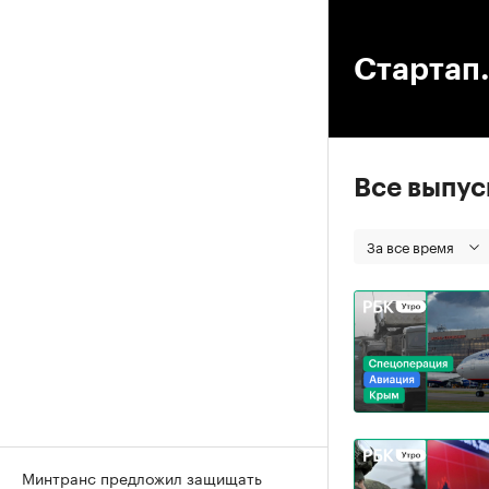
00
Стартап.
Все выпу
За все время
Минтранс предложил защищать