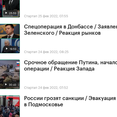
25:53
Стартап
25 фев 2022, 07:55
Спецоперация в Донбассе / Заявле
Зеленского / Реакция рынков
19:53
Стартап
24 фев 2022, 08:25
Срочное обращение Путина, начал
операции / Реакция Запада
30:43
Стартап
24 фев 2022, 07:52
России грозят санкции / Эвакуация
в Подмосковье