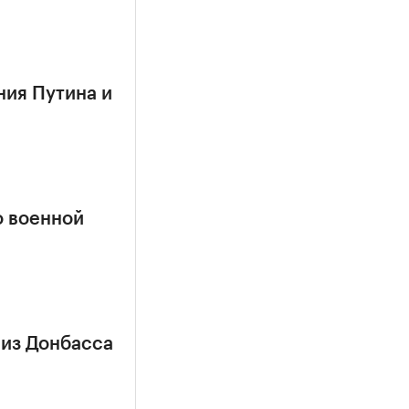
ния Путина и
о военной
 из Донбасса