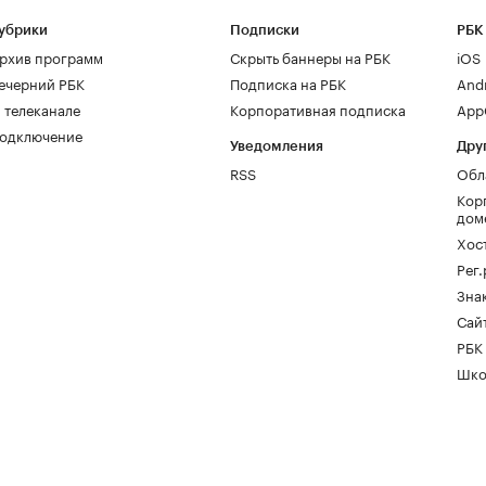
убрики
Подписки
РБК
рхив программ
Скрыть баннеры на РБК
iOS
ечерний РБК
Подписка на РБК
And
 телеканале
Корпоративная подписка
AppG
одключение
Уведомления
Дру
RSS
Обл
Кор
дом
Хос
Рег
Зна
Сайт
РБК
Шко