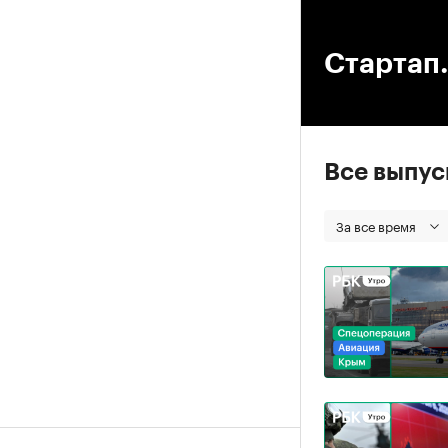
00
Стартап.
Все выпу
За все время