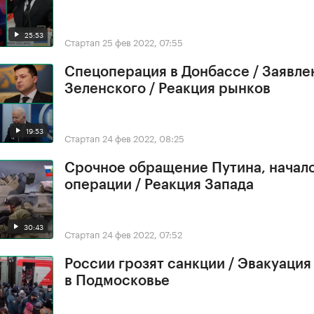
25:53
Стартап
25 фев 2022, 07:55
Спецоперация в Донбассе / Заявле
Зеленского / Реакция рынков
19:53
Стартап
24 фев 2022, 08:25
Срочное обращение Путина, начал
операции / Реакция Запада
30:43
Стартап
24 фев 2022, 07:52
России грозят санкции / Эвакуация
в Подмосковье