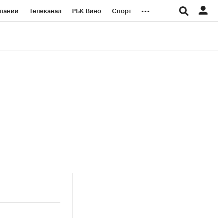
...
пании
Телеканал
РБК Вино
Спорт
ые проекты
Город
Стиль
Крипто
Спецпроекты СПб
логии и медиа
Финансы