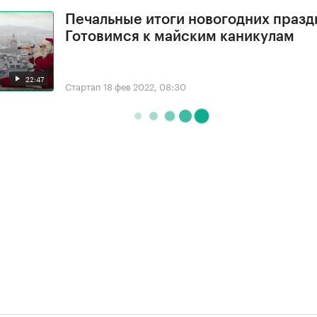
Печальные итоги новогодних празд
Готовимся к майским каникулам
22:47
Стартап
18 фев 2022, 08:30