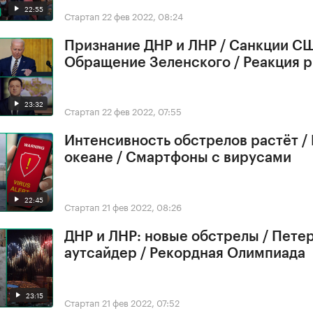
22:55
Стартап
22 фев 2022, 08:24
Признание ДНР и ЛНР / Санкции СШ
Обращение Зеленского / Реакция 
23:32
Стартап
22 фев 2022, 07:55
Интенсивность обстрелов растёт /
океане / Смартфоны с вирусами
22:45
Стартап
21 фев 2022, 08:26
ДНР и ЛНР: новые обстрелы / Петер
аутсайдер / Рекордная Олимпиада
23:15
Стартап
21 фев 2022, 07:52