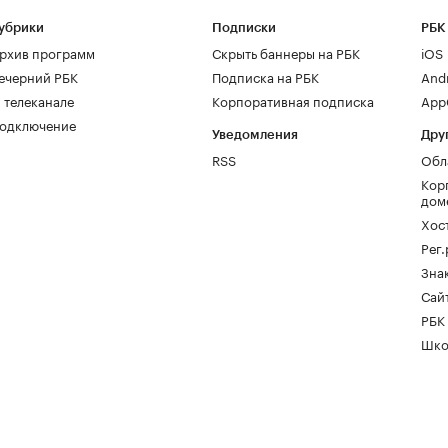
убрики
Подписки
РБК
рхив программ
Скрыть баннеры на РБК
iOS
ечерний РБК
Подписка на РБК
And
 телеканале
Корпоративная подписка
AppG
одключение
Уведомления
Дру
RSS
Обл
Кор
дом
Хос
Рег
Зна
Сайт
РБК
Шко