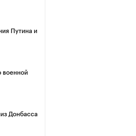
ния Путина и
о военной
 из Донбасса