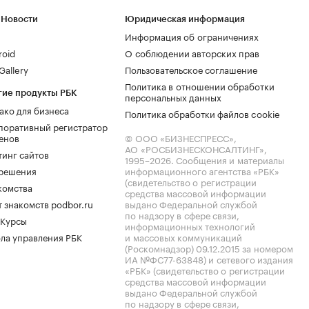
 Новости
Юридическая информация
Информация об ограничениях
roid
О соблюдении авторских прав
allery
Пользовательское соглашение
Политика в отношении обработки
гие продукты РБК
персональных данных
ако для бизнеса
Политика обработки файлов cookie
поративный регистратор
енов
© ООО «БИЗНЕСПРЕСС»,
АО «РОСБИЗНЕСКОНСАЛТИНГ»,
тинг сайтов
1995–2026
. Сообщения и материалы
.решения
информационного агентства «РБК»
(свидетельство о регистрации
комства
средства массовой информации
 знакомств podbor.ru
выдано Федеральной службой
по надзору в сфере связи,
 Курсы
информационных технологий
ла управления РБК
и массовых коммуникаций
(Роскомнадзор) 09.12.2015 за номером
ИА №ФС77-63848) и сетевого издания
«РБК» (свидетельство о регистрации
средства массовой информации
выдано Федеральной службой
по надзору в сфере связи,