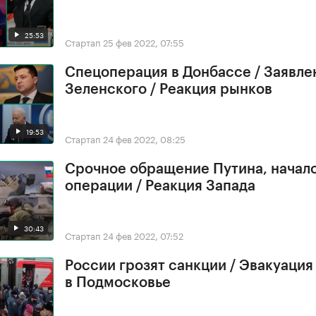
25:53
Стартап
25 фев 2022, 07:55
Спецоперация в Донбассе / Заявле
Зеленского / Реакция рынков
19:53
Стартап
24 фев 2022, 08:25
Срочное обращение Путина, начал
операции / Реакция Запада
30:43
Стартап
24 фев 2022, 07:52
России грозят санкции / Эвакуация
в Подмосковье