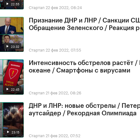
22:55
Стартап
22 фев 2022, 08:24
Признание ДНР и ЛНР / Санкции СШ
Обращение Зеленского / Реакция 
23:32
Стартап
22 фев 2022, 07:55
Интенсивность обстрелов растёт /
океане / Смартфоны с вирусами
22:45
Стартап
21 фев 2022, 08:26
ДНР и ЛНР: новые обстрелы / Петер
аутсайдер / Рекордная Олимпиада
23:15
Стартап
21 фев 2022, 07:52