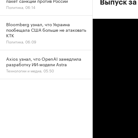
пакет санкций против России
Выпуск за
Политика, 06:14
Bloomberg узнал, что Украина
пообещала США больше не атаковать
КТК
Политика, 06:09
Axios узнал, что OpenAI замедлила
разработку ИИ-модели Astra
Технологии и медиа, 05:50