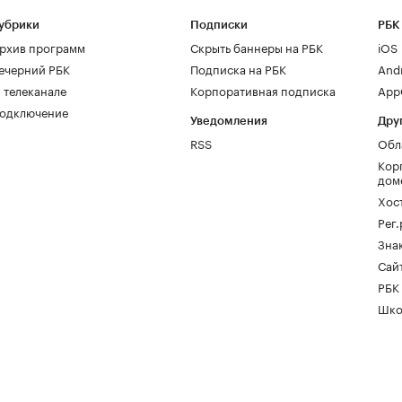
убрики
Подписки
РБК
рхив программ
Скрыть баннеры на РБК
iOS
ечерний РБК
Подписка на РБК
And
 телеканале
Корпоративная подписка
AppG
одключение
Уведомления
Дру
RSS
Обл
Кор
дом
Хос
Рег
Зна
Сайт
РБК
Шко