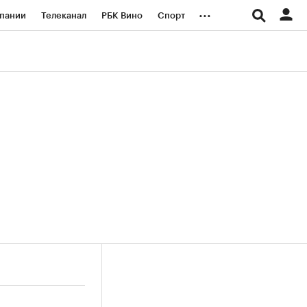
...
пании
Телеканал
РБК Вино
Спорт
ые проекты
Город
Стиль
Крипто
Спецпроекты СПб
логии и медиа
Финансы