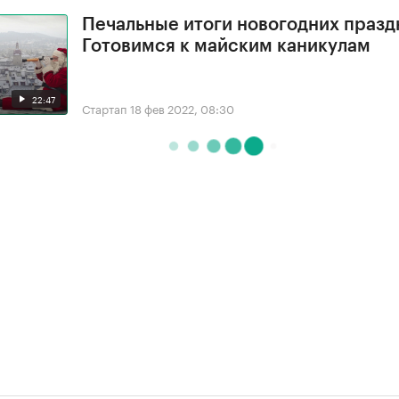
Печальные итоги новогодних празд
Готовимся к майским каникулам
22:47
Стартап
18 фев 2022, 08:30