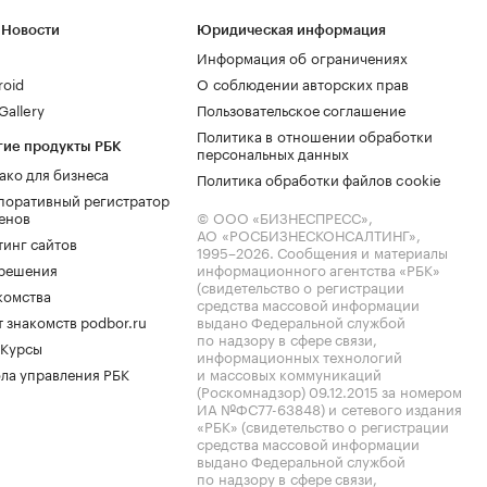
 Новости
Юридическая информация
Информация об ограничениях
roid
О соблюдении авторских прав
allery
Пользовательское соглашение
Политика в отношении обработки
гие продукты РБК
персональных данных
ако для бизнеса
Политика обработки файлов cookie
поративный регистратор
енов
© ООО «БИЗНЕСПРЕСС»,
АО «РОСБИЗНЕСКОНСАЛТИНГ»,
тинг сайтов
1995–2026
. Сообщения и материалы
.решения
информационного агентства «РБК»
(свидетельство о регистрации
комства
средства массовой информации
 знакомств podbor.ru
выдано Федеральной службой
по надзору в сфере связи,
 Курсы
информационных технологий
ла управления РБК
и массовых коммуникаций
(Роскомнадзор) 09.12.2015 за номером
ИА №ФС77-63848) и сетевого издания
«РБК» (свидетельство о регистрации
средства массовой информации
выдано Федеральной службой
по надзору в сфере связи,