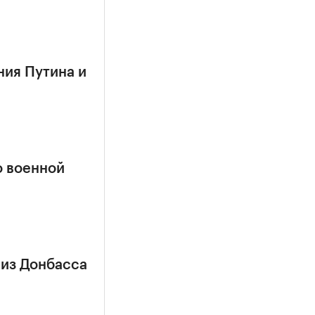
ния Путина и
о военной
 из Донбасса