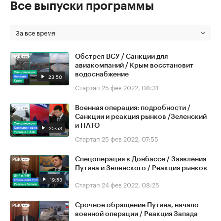
Все выпуски программы
За все время
Обстрел ВСУ / Санкции для
авиакомпаний / Крым восстановит
водоснабжение
23:50
Стартап
25 фев 2022, 08:31
Военная операция: подробности /
Санкции и реакция рынков /Зеленский
и НАТО
25:53
Стартап
25 фев 2022, 07:55
Спецоперация в Донбассе / Заявления
Путина и Зеленского / Реакция рынков
19:53
Стартап
24 фев 2022, 08:25
Срочное обращение Путина, начало
военной операции / Реакция Запада