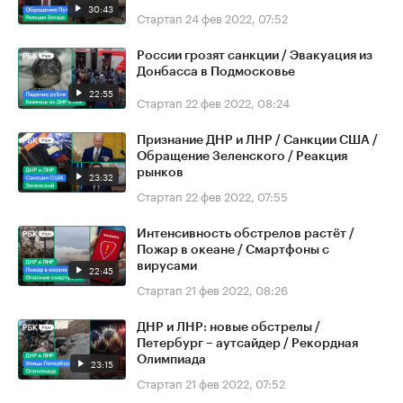
30:43
Стартап
24 фев 2022, 07:52
России грозят санкции / Эвакуация из
Донбасса в Подмосковье
22:55
Стартап
22 фев 2022, 08:24
Признание ДНР и ЛНР / Санкции США /
Обращение Зеленского / Реакция
рынков
23:32
Стартап
22 фев 2022, 07:55
Интенсивность обстрелов растёт /
Пожар в океане / Смартфоны с
вирусами
22:45
Стартап
21 фев 2022, 08:26
ДНР и ЛНР: новые обстрелы /
Петербург – аутсайдер / Рекордная
Олимпиада
23:15
Стартап
21 фев 2022, 07:52