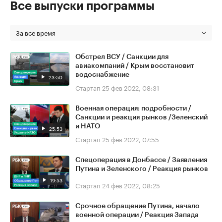
Все выпуски программы
За все время
Обстрел ВСУ / Санкции для
авиакомпаний / Крым восстановит
водоснабжение
23:50
Стартап
25 фев 2022, 08:31
Военная операция: подробности /
Санкции и реакция рынков /Зеленский
и НАТО
25:53
Стартап
25 фев 2022, 07:55
Спецоперация в Донбассе / Заявления
Путина и Зеленского / Реакция рынков
19:53
Стартап
24 фев 2022, 08:25
Срочное обращение Путина, начало
военной операции / Реакция Запада