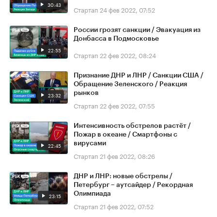
30:43
Стартап
24 фев 2022, 07:52
России грозят санкции / Эвакуация из
Донбасса в Подмосковье
22:55
Стартап
22 фев 2022, 08:24
Признание ДНР и ЛНР / Санкции США /
Обращение Зеленского / Реакция
рынков
23:32
Стартап
22 фев 2022, 07:55
Интенсивность обстрелов растёт /
Пожар в океане / Смартфоны с
вирусами
22:45
Стартап
21 фев 2022, 08:26
ДНР и ЛНР: новые обстрелы /
Петербург – аутсайдер / Рекордная
Олимпиада
23:15
Стартап
21 фев 2022, 07:52