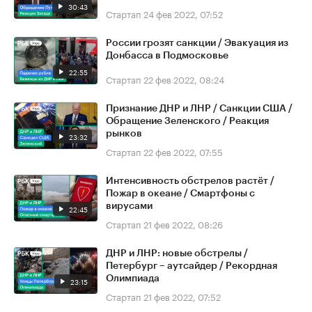
30:43
Стартап
24 фев 2022, 07:52
России грозят санкции / Эвакуация из
Донбасса в Подмосковье
22:55
Стартап
22 фев 2022, 08:24
Признание ДНР и ЛНР / Санкции США /
Обращение Зеленского / Реакция
рынков
23:32
Стартап
22 фев 2022, 07:55
Интенсивность обстрелов растёт /
Пожар в океане / Смартфоны с
вирусами
22:45
Стартап
21 фев 2022, 08:26
ДНР и ЛНР: новые обстрелы /
Петербург – аутсайдер / Рекордная
Олимпиада
23:15
Стартап
21 фев 2022, 07:52