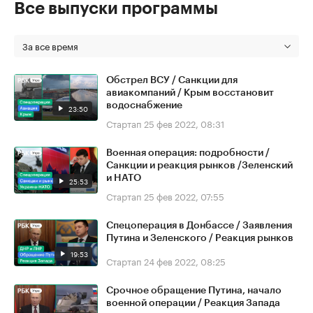
Все выпуски программы
За все время
Обстрел ВСУ / Санкции для
авиакомпаний / Крым восстановит
водоснабжение
23:50
Стартап
25 фев 2022, 08:31
Военная операция: подробности /
Санкции и реакция рынков /Зеленский
и НАТО
25:53
Стартап
25 фев 2022, 07:55
Спецоперация в Донбассе / Заявления
Путина и Зеленского / Реакция рынков
19:53
Стартап
24 фев 2022, 08:25
Срочное обращение Путина, начало
военной операции / Реакция Запада