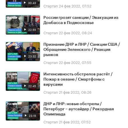
30:43
Стартап
24 фев 2022, 07:52
России грозят санкции / Эвакуация из
Донбасса в Подмосковье
22:55
Стартап
22 фев 2022, 08:24
Признание ДНР и ЛНР / Санкции США /
Обращение Зеленского / Реакция
рынков
23:32
Стартап
22 фев 2022, 07:55
Интенсивность обстрелов растёт /
Пожар в океане / Смартфоны с
вирусами
22:45
Стартап
21 фев 2022, 08:26
ДНР и ЛНР: новые обстрелы /
Петербург – аутсайдер / Рекордная
Олимпиада
23:15
Стартап
21 фев 2022, 07:52