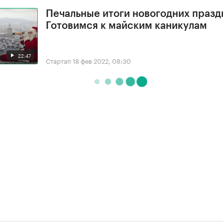
Печальные итоги новогодних празд
Готовимся к майским каникулам
22:47
Стартап
18 фев 2022, 08:30