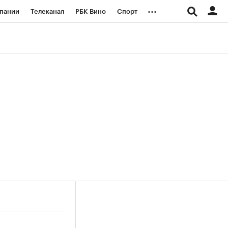
...
пании
Телеканал
РБК Вино
Спорт
ые проекты
Город
Стиль
Крипто
Спецпроекты СПб
логии и медиа
Финансы