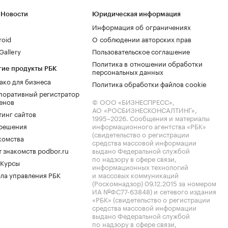
 Новости
Юридическая информация
Информация об ограничениях
roid
О соблюдении авторских прав
allery
Пользовательское соглашение
Политика в отношении обработки
гие продукты РБК
персональных данных
ако для бизнеса
Политика обработки файлов cookie
поративный регистратор
енов
© ООО «БИЗНЕСПРЕСС»,
АО «РОСБИЗНЕСКОНСАЛТИНГ»,
тинг сайтов
1995–2026
. Сообщения и материалы
.решения
информационного агентства «РБК»
(свидетельство о регистрации
комства
средства массовой информации
 знакомств podbor.ru
выдано Федеральной службой
по надзору в сфере связи,
 Курсы
информационных технологий
ла управления РБК
и массовых коммуникаций
(Роскомнадзор) 09.12.2015 за номером
ИА №ФС77-63848) и сетевого издания
«РБК» (свидетельство о регистрации
средства массовой информации
выдано Федеральной службой
по надзору в сфере связи,