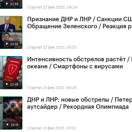
22:55
Стартап
22 фев 2022, 08:24
Признание ДНР и ЛНР / Санкции СШ
Обращение Зеленского / Реакция 
23:32
Стартап
22 фев 2022, 07:55
Интенсивность обстрелов растёт /
океане / Смартфоны с вирусами
22:45
Стартап
21 фев 2022, 08:26
ДНР и ЛНР: новые обстрелы / Петер
аутсайдер / Рекордная Олимпиада
23:15
Стартап
21 фев 2022, 07:52