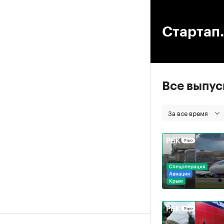
00
Стартап.
Все выпу
За все время