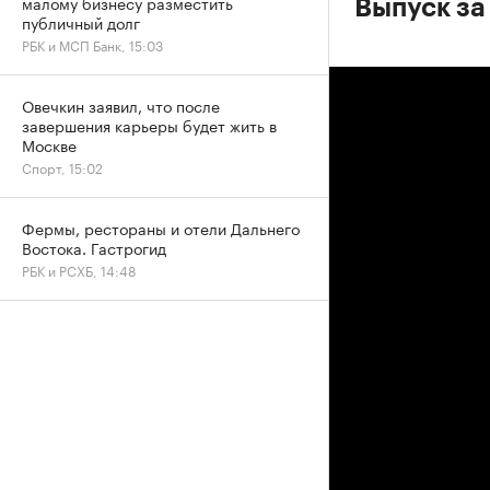
малому бизнесу разместить
Выпуск за
публичный долг
РБК и МСП Банк, 15:03
Овечкин заявил, что после
завершения карьеры будет жить в
Москве
Спорт, 15:02
Фермы, рестораны и отели Дальнего
Востока. Гастрогид
РБК и РСХБ, 14:48