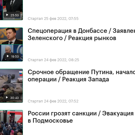
25:53
Стартап
25 фев 2022, 07:55
Спецоперация в Донбассе / Заявле
Зеленского / Реакция рынков
19:53
Стартап
24 фев 2022, 08:25
Срочное обращение Путина, начал
операции / Реакция Запада
30:43
Стартап
24 фев 2022, 07:52
России грозят санкции / Эвакуация
в Подмосковье