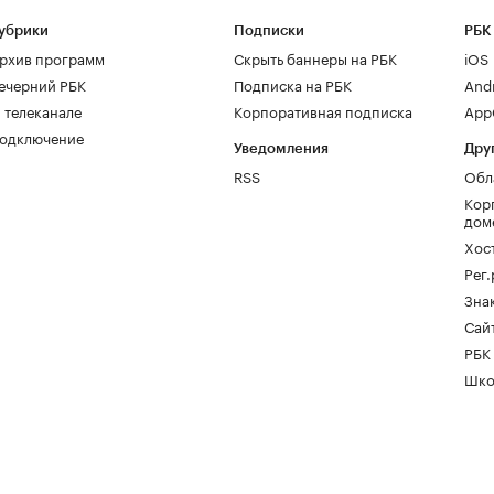
убрики
Подписки
РБК
рхив программ
Скрыть баннеры на РБК
iOS
ечерний РБК
Подписка на РБК
And
 телеканале
Корпоративная подписка
AppG
одключение
Уведомления
Дру
RSS
Обл
Кор
дом
Хос
Рег
Зна
Сайт
РБК
Шко