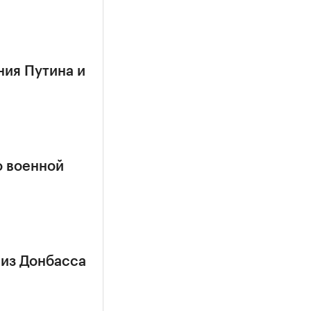
ния Путина и
о военной
 из Донбасса