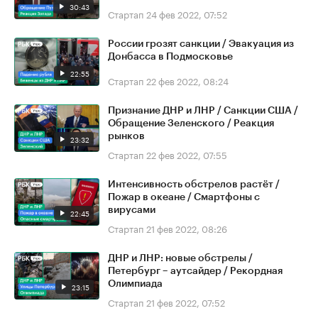
30:43
Стартап
24 фев 2022, 07:52
России грозят санкции / Эвакуация из
Донбасса в Подмосковье
22:55
Стартап
22 фев 2022, 08:24
Признание ДНР и ЛНР / Санкции США /
Обращение Зеленского / Реакция
рынков
23:32
Стартап
22 фев 2022, 07:55
Интенсивность обстрелов растёт /
Пожар в океане / Смартфоны с
вирусами
22:45
Стартап
21 фев 2022, 08:26
ДНР и ЛНР: новые обстрелы /
Петербург – аутсайдер / Рекордная
Олимпиада
23:15
Стартап
21 фев 2022, 07:52