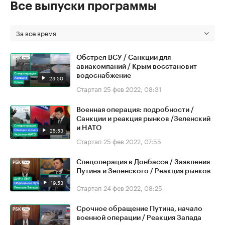
Все выпуски программы
За все время
Обстрел ВСУ / Санкции для
авиакомпаний / Крым восстановит
водоснабжение
23:50
Стартап
25 фев 2022, 08:31
Военная операция: подробности /
Санкции и реакция рынков /Зеленский
и НАТО
25:53
Стартап
25 фев 2022, 07:55
Спецоперация в Донбассе / Заявления
Путина и Зеленского / Реакция рынков
19:53
Стартап
24 фев 2022, 08:25
Срочное обращение Путина, начало
военной операции / Реакция Запада