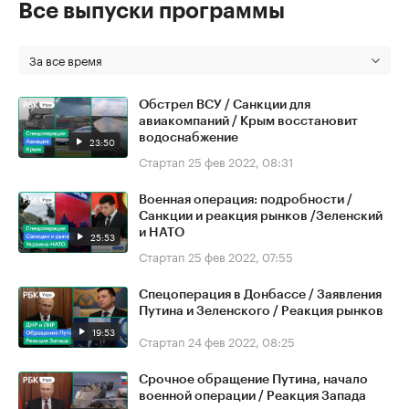
Все выпуски программы
За все время
Обстрел ВСУ / Санкции для
авиакомпаний / Крым восстановит
водоснабжение
23:50
Стартап
25 фев 2022, 08:31
Военная операция: подробности /
Санкции и реакция рынков /Зеленский
и НАТО
25:53
Стартап
25 фев 2022, 07:55
Спецоперация в Донбассе / Заявления
Путина и Зеленского / Реакция рынков
19:53
Стартап
24 фев 2022, 08:25
Срочное обращение Путина, начало
военной операции / Реакция Запада