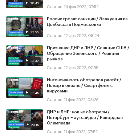
30:43
Стартап
24 фев 2022, 07:52
России грозят санкции / Эвакуация из
Донбасса в Подмосковье
22:55
Стартап
22 фев 2022, 08:24
Признание ДНР и ЛНР / Санкции США /
Обращение Зеленского / Реакция
рынков
23:32
Стартап
22 фев 2022, 07:55
Интенсивность обстрелов растёт /
Пожар в океане / Смартфоны с
вирусами
22:45
Стартап
21 фев 2022, 08:26
ДНР и ЛНР: новые обстрелы /
Петербург – аутсайдер / Рекордная
Олимпиада
23:15
Стартап
21 фев 2022, 07:52