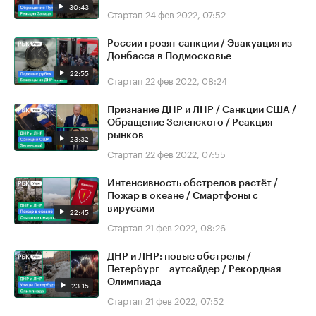
30:43
Стартап
24 фев 2022, 07:52
России грозят санкции / Эвакуация из
Донбасса в Подмосковье
22:55
Стартап
22 фев 2022, 08:24
Признание ДНР и ЛНР / Санкции США /
Обращение Зеленского / Реакция
рынков
23:32
Стартап
22 фев 2022, 07:55
Интенсивность обстрелов растёт /
Пожар в океане / Смартфоны с
вирусами
22:45
Стартап
21 фев 2022, 08:26
ДНР и ЛНР: новые обстрелы /
Петербург – аутсайдер / Рекордная
Олимпиада
23:15
Стартап
21 фев 2022, 07:52