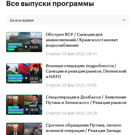
Все выпуски программы
За все время
Обстрел ВСУ / Санкции для
авиакомпаний / Крым восстановит
водоснабжение
23:50
Стартап
25 фев 2022, 08:31
Военная операция: подробности /
Санкции и реакция рынков /Зеленский
и НАТО
25:53
Стартап
25 фев 2022, 07:55
Спецоперация в Донбассе / Заявления
Путина и Зеленского / Реакция рынков
19:53
Стартап
24 фев 2022, 08:25
Срочное обращение Путина, начало
военной операции / Реакция Запада