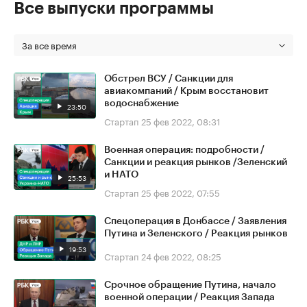
Все выпуски программы
За все время
Обстрел ВСУ / Санкции для
авиакомпаний / Крым восстановит
водоснабжение
23:50
Стартап
25 фев 2022, 08:31
Военная операция: подробности /
Санкции и реакция рынков /Зеленский
и НАТО
25:53
Стартап
25 фев 2022, 07:55
Спецоперация в Донбассе / Заявления
Путина и Зеленского / Реакция рынков
19:53
Стартап
24 фев 2022, 08:25
Срочное обращение Путина, начало
военной операции / Реакция Запада