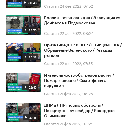
30:43
Стартап
24 фев 2022, 07:52
России грозят санкции / Эвакуация из
Донбасса в Подмосковье
22:55
Стартап
22 фев 2022, 08:24
Признание ДНР и ЛНР / Санкции США /
Обращение Зеленского / Реакция
рынков
23:32
Стартап
22 фев 2022, 07:55
Интенсивность обстрелов растёт /
Пожар в океане / Смартфоны с
вирусами
22:45
Стартап
21 фев 2022, 08:26
ДНР и ЛНР: новые обстрелы /
Петербург – аутсайдер / Рекордная
Олимпиада
23:15
Стартап
21 фев 2022, 07:52