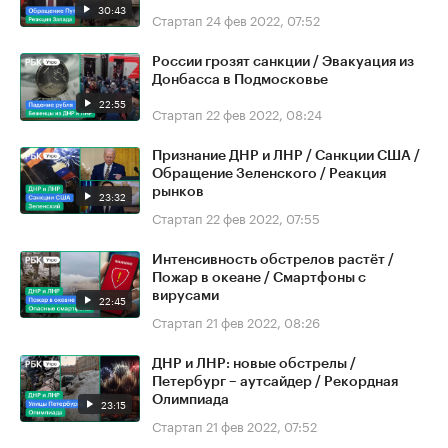
30:43
Стартап
24 фев 2022, 07:52
России грозят санкции / Эвакуация из
Донбасса в Подмосковье
22:55
Стартап
22 фев 2022, 08:24
Признание ДНР и ЛНР / Санкции США /
Обращение Зеленского / Реакция
рынков
23:32
Стартап
22 фев 2022, 07:55
Интенсивность обстрелов растёт /
Пожар в океане / Смартфоны с
вирусами
22:45
Стартап
21 фев 2022, 08:26
ДНР и ЛНР: новые обстрелы /
Петербург – аутсайдер / Рекордная
Олимпиада
23:15
Стартап
21 фев 2022, 07:52