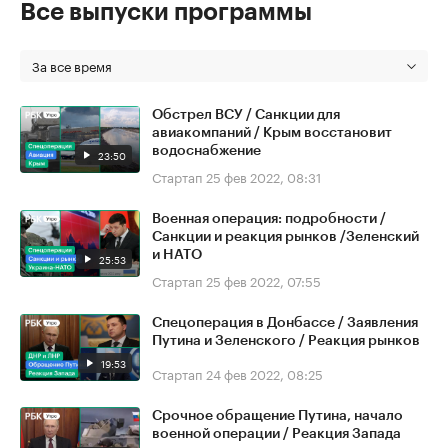
Все выпуски программы
За все время
Обстрел ВСУ / Санкции для
авиакомпаний / Крым восстановит
водоснабжение
23:50
Стартап
25 фев 2022, 08:31
Военная операция: подробности /
Санкции и реакция рынков /Зеленский
и НАТО
25:53
Стартап
25 фев 2022, 07:55
Спецоперация в Донбассе / Заявления
Путина и Зеленского / Реакция рынков
19:53
Стартап
24 фев 2022, 08:25
Срочное обращение Путина, начало
военной операции / Реакция Запада