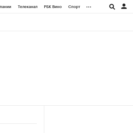
...
пании
Телеканал
РБК Вино
Спорт
ые проекты
Город
Стиль
Крипто
Спецпроекты СПб
логии и медиа
Финансы