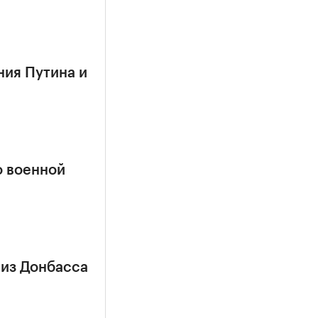
ния Путина и
о военной
 из Донбасса