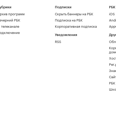
убрики
Подписки
РБК
рхив программ
Скрыть баннеры на РБК
iOS
ечерний РБК
Подписка на РБК
And
 телеканале
Корпоративная подписка
AppG
одключение
Уведомления
Дру
RSS
Обл
Кор
дом
Хос
Рег
Зна
Сайт
РБК
Шко