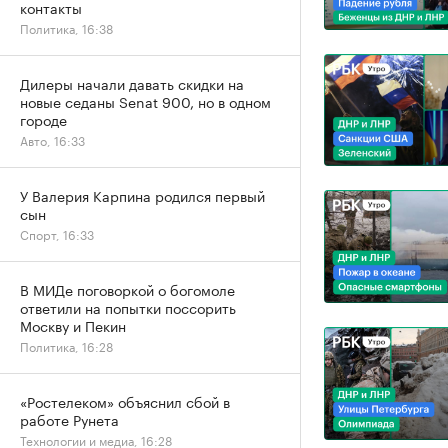
контакты
Политика, 16:38
Дилеры начали давать скидки на
новые седаны Senat 900, но в одном
городе
Авто, 16:33
У Валерия Карпина родился первый
сын
Спорт, 16:33
В МИДе поговоркой о богомоле
ответили на попытки поссорить
Москву и Пекин
Политика, 16:28
«Ростелеком» объяснил сбой в
работе Рунета
Технологии и медиа, 16:28