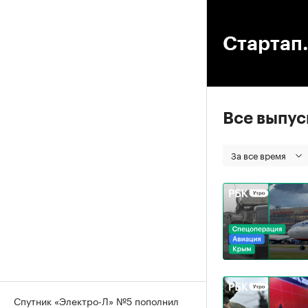
00
Стартап.
Все выпу
За все время
Спутник «Электро-Л» №5 пополнил