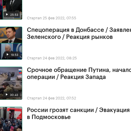
25:53
Стартап
25 фев 2022, 07:55
Спецоперация в Донбассе / Заявле
Зеленского / Реакция рынков
19:53
Стартап
24 фев 2022, 08:25
Срочное обращение Путина, начал
операции / Реакция Запада
30:43
Стартап
24 фев 2022, 07:52
России грозят санкции / Эвакуация
в Подмосковье