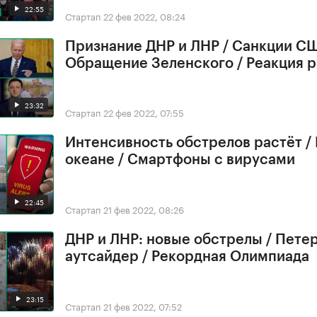
22:55
Стартап
22 фев 2022, 08:24
Признание ДНР и ЛНР / Санкции СШ
Обращение Зеленского / Реакция 
23:32
Стартап
22 фев 2022, 07:55
Интенсивность обстрелов растёт /
океане / Смартфоны с вирусами
22:45
Стартап
21 фев 2022, 08:26
ДНР и ЛНР: новые обстрелы / Петер
аутсайдер / Рекордная Олимпиада
23:15
Стартап
21 фев 2022, 07:52