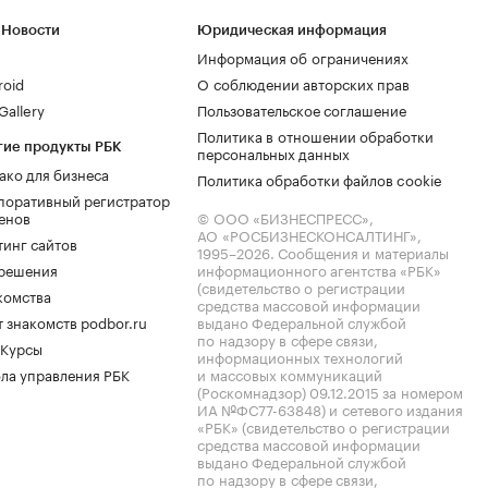
 Новости
Юридическая информация
Информация об ограничениях
roid
О соблюдении авторских прав
allery
Пользовательское соглашение
Политика в отношении обработки
гие продукты РБК
персональных данных
ако для бизнеса
Политика обработки файлов cookie
поративный регистратор
енов
© ООО «БИЗНЕСПРЕСС»,
АО «РОСБИЗНЕСКОНСАЛТИНГ»,
тинг сайтов
1995–2026
. Сообщения и материалы
.решения
информационного агентства «РБК»
(свидетельство о регистрации
комства
средства массовой информации
 знакомств podbor.ru
выдано Федеральной службой
по надзору в сфере связи,
 Курсы
информационных технологий
ла управления РБК
и массовых коммуникаций
(Роскомнадзор) 09.12.2015 за номером
ИА №ФС77-63848) и сетевого издания
«РБК» (свидетельство о регистрации
средства массовой информации
выдано Федеральной службой
по надзору в сфере связи,