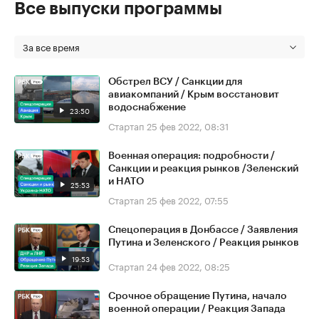
Все выпуски программы
За все время
Обстрел ВСУ / Санкции для
авиакомпаний / Крым восстановит
водоснабжение
23:50
Стартап
25 фев 2022, 08:31
Военная операция: подробности /
Санкции и реакция рынков /Зеленский
и НАТО
25:53
Стартап
25 фев 2022, 07:55
Спецоперация в Донбассе / Заявления
Путина и Зеленского / Реакция рынков
19:53
Стартап
24 фев 2022, 08:25
Срочное обращение Путина, начало
военной операции / Реакция Запада