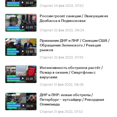
30:43
Стартап
24 фев 2022, 07:52
России грозят санкции / Эвакуация из
Донбасса в Подмосковье
22:55
Стартап
22 фев 2022, 08:24
Признание ДНР и ЛНР / Санкции США /
Обращение Зеленского / Реакция
рынков
23:32
Стартап
22 фев 2022, 07:55
Интенсивность обстрелов растёт /
Пожар в океане / Смартфоны с
вирусами
22:45
Стартап
21 фев 2022, 08:26
ДНР и ЛНР: новые обстрелы /
Петербург – аутсайдер / Рекордная
Олимпиада
23:15
Стартап
21 фев 2022, 07:52