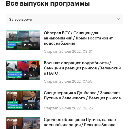
Все выпуски программы
За все время
Обстрел ВСУ / Санкции для
авиакомпаний / Крым восстановит
водоснабжение
23:50
Стартап
25 фев 2022, 08:31
Военная операция: подробности /
Санкции и реакция рынков /Зеленский
и НАТО
25:53
Стартап
25 фев 2022, 07:55
Спецоперация в Донбассе / Заявления
Путина и Зеленского / Реакция рынков
19:53
Стартап
24 фев 2022, 08:25
Срочное обращение Путина, начало
военной операции / Реакция Запада