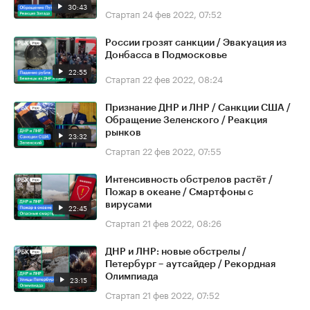
30:43
Стартап
24 фев 2022, 07:52
России грозят санкции / Эвакуация из
Донбасса в Подмосковье
22:55
Стартап
22 фев 2022, 08:24
Признание ДНР и ЛНР / Санкции США /
Обращение Зеленского / Реакция
рынков
23:32
Стартап
22 фев 2022, 07:55
Интенсивность обстрелов растёт /
Пожар в океане / Смартфоны с
вирусами
22:45
Стартап
21 фев 2022, 08:26
ДНР и ЛНР: новые обстрелы /
Петербург – аутсайдер / Рекордная
Олимпиада
23:15
Стартап
21 фев 2022, 07:52