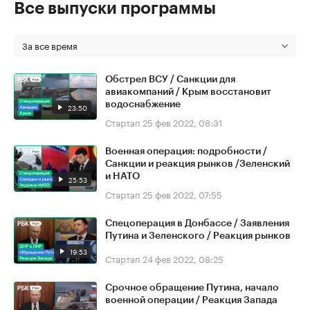
Все выпуски программы
За все время
Обстрел ВСУ / Санкции для
авиакомпаний / Крым восстановит
водоснабжение
23:50
Стартап
25 фев 2022, 08:31
Военная операция: подробности /
Санкции и реакция рынков /Зеленский
и НАТО
25:53
Стартап
25 фев 2022, 07:55
Спецоперация в Донбассе / Заявления
Путина и Зеленского / Реакция рынков
19:53
Стартап
24 фев 2022, 08:25
Срочное обращение Путина, начало
военной операции / Реакция Запада