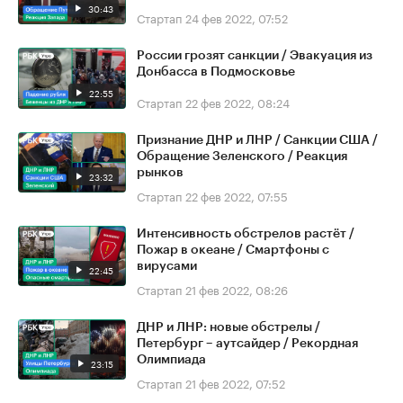
30:43
Стартап
24 фев 2022, 07:52
России грозят санкции / Эвакуация из
Донбасса в Подмосковье
22:55
Стартап
22 фев 2022, 08:24
Признание ДНР и ЛНР / Санкции США /
Обращение Зеленского / Реакция
рынков
23:32
Стартап
22 фев 2022, 07:55
Интенсивность обстрелов растёт /
Пожар в океане / Смартфоны с
вирусами
22:45
Стартап
21 фев 2022, 08:26
ДНР и ЛНР: новые обстрелы /
Петербург – аутсайдер / Рекордная
Олимпиада
23:15
Стартап
21 фев 2022, 07:52