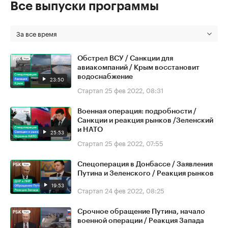
Все выпуски программы
За все время
Обстрел ВСУ / Санкции для
авиакомпаний / Крым восстановит
водоснабжение
23:50
Стартап
25 фев 2022, 08:31
Военная операция: подробности /
Санкции и реакция рынков /Зеленский
и НАТО
25:53
Стартап
25 фев 2022, 07:55
Спецоперация в Донбассе / Заявления
Путина и Зеленского / Реакция рынков
19:53
Стартап
24 фев 2022, 08:25
Срочное обращение Путина, начало
военной операции / Реакция Запада