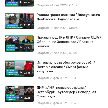
30:43
Стартап
24 фев 2022, 07:52
России грозят санкции / Эвакуация из
Донбасса в Подмосковье
22:55
Стартап
22 фев 2022, 08:24
Признание ДНР и ЛНР / Санкции США /
Обращение Зеленского / Реакция
рынков
23:32
Стартап
22 фев 2022, 07:55
Интенсивность обстрелов растёт /
Пожар в океане / Смартфоны с
вирусами
22:45
Стартап
21 фев 2022, 08:26
ДНР и ЛНР: новые обстрелы /
Петербург – аутсайдер / Рекордная
Олимпиада
23:15
Стартап
21 фев 2022, 07:52