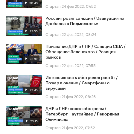
30:43
Стартап
24 фев 2022, 07:52
России грозят санкции / Эвакуация из
Донбасса в Подмосковье
22:55
Стартап
22 фев 2022, 08:24
Признание ДНР и ЛНР / Санкции США /
Обращение Зеленского / Реакция
рынков
23:32
Стартап
22 фев 2022, 07:55
Интенсивность обстрелов растёт /
Пожар в океане / Смартфоны с
вирусами
22:45
Стартап
21 фев 2022, 08:26
ДНР и ЛНР: новые обстрелы /
Петербург – аутсайдер / Рекордная
Олимпиада
23:15
Стартап
21 фев 2022, 07:52