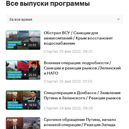
Все выпуски программы
За все время
Обстрел ВСУ / Санкции для
авиакомпаний / Крым восстановит
водоснабжение
23:50
Стартап
25 фев 2022, 08:31
Военная операция: подробности /
Санкции и реакция рынков /Зеленский
и НАТО
25:53
Стартап
25 фев 2022, 07:55
Спецоперация в Донбассе / Заявления
Путина и Зеленского / Реакция рынков
19:53
Стартап
24 фев 2022, 08:25
Срочное обращение Путина, начало
военной операции / Реакция Запада