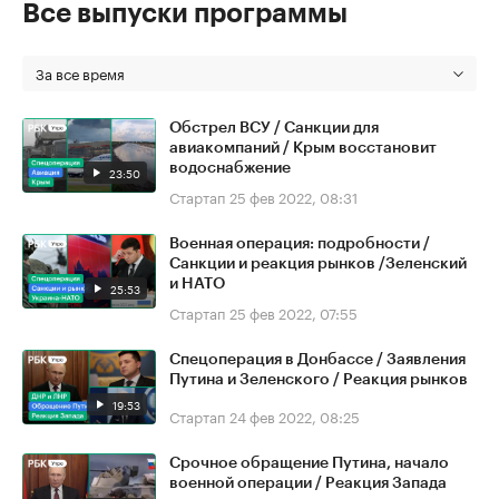
Все выпуски программы
За все время
Обстрел ВСУ / Санкции для
авиакомпаний / Крым восстановит
водоснабжение
23:50
Стартап
25 фев 2022, 08:31
Военная операция: подробности /
Санкции и реакция рынков /Зеленский
и НАТО
25:53
Стартап
25 фев 2022, 07:55
Спецоперация в Донбассе / Заявления
Путина и Зеленского / Реакция рынков
19:53
Стартап
24 фев 2022, 08:25
Срочное обращение Путина, начало
военной операции / Реакция Запада