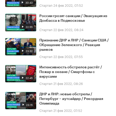
30:43
Стартап
24 фев 2022, 07:52
России грозят санкции / Эвакуация из
Донбасса в Подмосковье
22:55
Стартап
22 фев 2022, 08:24
Признание ДНР и ЛНР / Санкции США /
Обращение Зеленского / Реакция
рынков
23:32
Стартап
22 фев 2022, 07:55
Интенсивность обстрелов растёт /
Пожар в океане / Смартфоны с
вирусами
22:45
Стартап
21 фев 2022, 08:26
ДНР и ЛНР: новые обстрелы /
Петербург – аутсайдер / Рекордная
Олимпиада
23:15
Стартап
21 фев 2022, 07:52