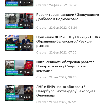
30:43
Стартап
24 фев 2022, 07:52
России грозят санкции / Эвакуация из
Донбасса в Подмосковье
22:55
Стартап
22 фев 2022, 08:24
Признание ДНР и ЛНР / Санкции США /
Обращение Зеленского / Реакция
рынков
23:32
Стартап
22 фев 2022, 07:55
Интенсивность обстрелов растёт /
Пожар в океане / Смартфоны с
вирусами
22:45
Стартап
21 фев 2022, 08:26
ДНР и ЛНР: новые обстрелы /
Петербург – аутсайдер / Рекордная
Олимпиада
23:15
Стартап
21 фев 2022, 07:52