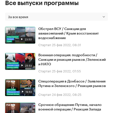
Все выпуски программы
За все время
Обстрел ВСУ / Санкции для
авиакомпаний / Крым восстановит
водоснабжение
23:50
Стартап
25 фев 2022, 08:31
Военная операция: подробности /
Санкции и реакция рынков /Зеленский
и НАТО
25:53
Стартап
25 фев 2022, 07:55
Спецоперация в Донбассе / Заявления
Путина и Зеленского / Реакция рынков
19:53
Стартап
24 фев 2022, 08:25
Срочное обращение Путина, начало
военной операции / Реакция Запада