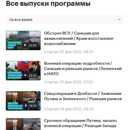
Все выпуски программы
За все время
Обстрел ВСУ / Санкции для
авиакомпаний / Крым восстановит
водоснабжение
23:50
Стартап
25 фев 2022, 08:31
Военная операция: подробности /
Санкции и реакция рынков /Зеленский
и НАТО
25:53
Стартап
25 фев 2022, 07:55
Спецоперация в Донбассе / Заявления
Путина и Зеленского / Реакция рынков
19:53
Стартап
24 фев 2022, 08:25
Срочное обращение Путина, начало
военной операции / Реакция Запада