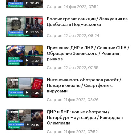
30:43
Стартап
24 фев 2022, 07:52
России грозят санкции / Эвакуация из
Донбасса в Подмосковье
22:55
Стартап
22 фев 2022, 08:24
Признание ДНР и ЛНР / Санкции США /
Обращение Зеленского / Реакция
рынков
23:32
Стартап
22 фев 2022, 07:55
Интенсивность обстрелов растёт /
Пожар в океане / Смартфоны с
вирусами
22:45
Стартап
21 фев 2022, 08:26
ДНР и ЛНР: новые обстрелы /
Петербург – аутсайдер / Рекордная
Олимпиада
23:15
Стартап
21 фев 2022, 07:52