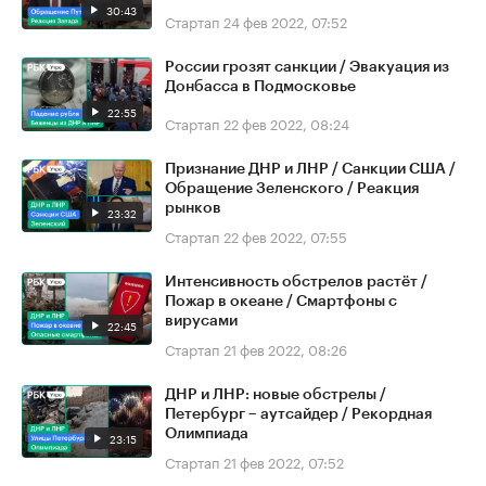
30:43
Стартап
24 фев 2022, 07:52
России грозят санкции / Эвакуация из
Донбасса в Подмосковье
22:55
Стартап
22 фев 2022, 08:24
Признание ДНР и ЛНР / Санкции США /
Обращение Зеленского / Реакция
рынков
23:32
Стартап
22 фев 2022, 07:55
Интенсивность обстрелов растёт /
Пожар в океане / Смартфоны с
вирусами
22:45
Стартап
21 фев 2022, 08:26
ДНР и ЛНР: новые обстрелы /
Петербург – аутсайдер / Рекордная
Олимпиада
23:15
Стартап
21 фев 2022, 07:52