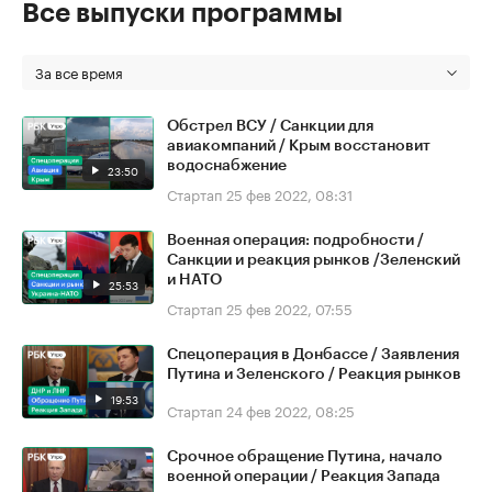
Все выпуски программы
За все время
Обстрел ВСУ / Санкции для
авиакомпаний / Крым восстановит
водоснабжение
23:50
Стартап
25 фев 2022, 08:31
Военная операция: подробности /
Санкции и реакция рынков /Зеленский
и НАТО
25:53
Стартап
25 фев 2022, 07:55
Спецоперация в Донбассе / Заявления
Путина и Зеленского / Реакция рынков
19:53
Стартап
24 фев 2022, 08:25
Срочное обращение Путина, начало
военной операции / Реакция Запада