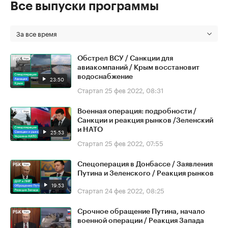
Все выпуски программы
За все время
Обстрел ВСУ / Санкции для
авиакомпаний / Крым восстановит
водоснабжение
23:50
Стартап
25 фев 2022, 08:31
Военная операция: подробности /
Санкции и реакция рынков /Зеленский
и НАТО
25:53
Стартап
25 фев 2022, 07:55
Спецоперация в Донбассе / Заявления
Путина и Зеленского / Реакция рынков
19:53
Стартап
24 фев 2022, 08:25
Срочное обращение Путина, начало
военной операции / Реакция Запада