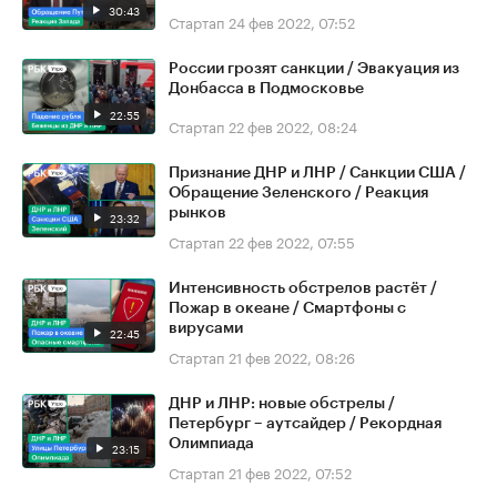
30:43
Стартап
24 фев 2022, 07:52
России грозят санкции / Эвакуация из
Донбасса в Подмосковье
22:55
Стартап
22 фев 2022, 08:24
Признание ДНР и ЛНР / Санкции США /
Обращение Зеленского / Реакция
рынков
23:32
Стартап
22 фев 2022, 07:55
Интенсивность обстрелов растёт /
Пожар в океане / Смартфоны с
вирусами
22:45
Стартап
21 фев 2022, 08:26
ДНР и ЛНР: новые обстрелы /
Петербург – аутсайдер / Рекордная
Олимпиада
23:15
Стартап
21 фев 2022, 07:52