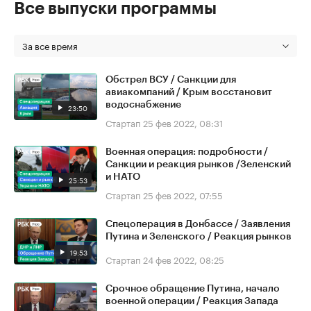
Все выпуски программы
За все время
Обстрел ВСУ / Санкции для
авиакомпаний / Крым восстановит
водоснабжение
23:50
Стартап
25 фев 2022, 08:31
Военная операция: подробности /
Санкции и реакция рынков /Зеленский
и НАТО
25:53
Стартап
25 фев 2022, 07:55
Спецоперация в Донбассе / Заявления
Путина и Зеленского / Реакция рынков
19:53
Стартап
24 фев 2022, 08:25
Срочное обращение Путина, начало
военной операции / Реакция Запада