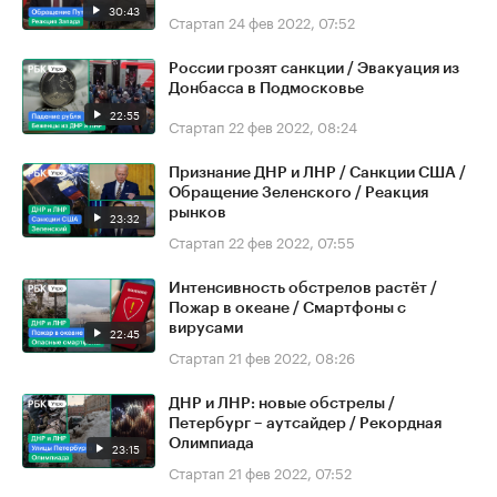
30:43
Стартап
24 фев 2022, 07:52
России грозят санкции / Эвакуация из
Донбасса в Подмосковье
22:55
Стартап
22 фев 2022, 08:24
Признание ДНР и ЛНР / Санкции США /
Обращение Зеленского / Реакция
рынков
23:32
Стартап
22 фев 2022, 07:55
Интенсивность обстрелов растёт /
Пожар в океане / Смартфоны с
вирусами
22:45
Стартап
21 фев 2022, 08:26
ДНР и ЛНР: новые обстрелы /
Петербург – аутсайдер / Рекордная
Олимпиада
23:15
Стартап
21 фев 2022, 07:52