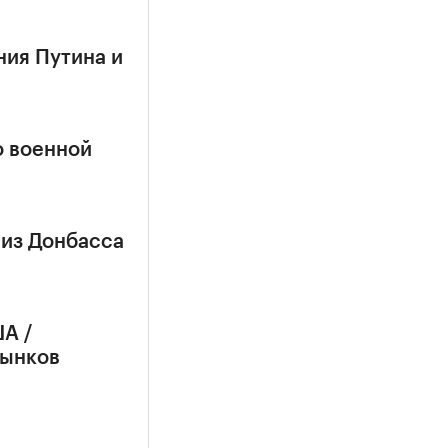
ния Путина и
о военной
 из Донбасса
А /
рынков