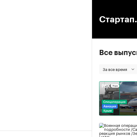
00
Стартап.
Все выпу
За все время