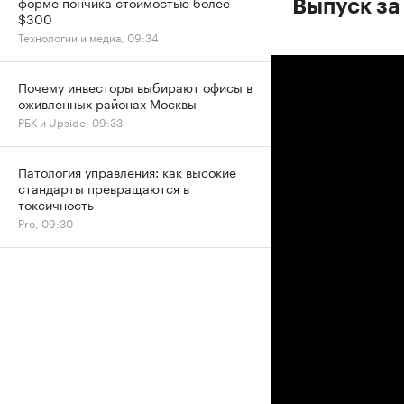
форме пончика стоимостью более
Выпуск за
$300
Технологии и медиа, 09:34
Почему инвесторы выбирают офисы в
оживленных районах Москвы
РБК и Upside, 09:33
Патология управления: как высокие
стандарты превращаются в
токсичность
Pro, 09:30