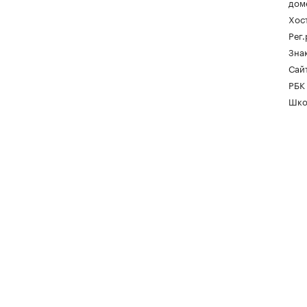
дом
Хос
Рег
Зна
Сайт
РБК
Шко