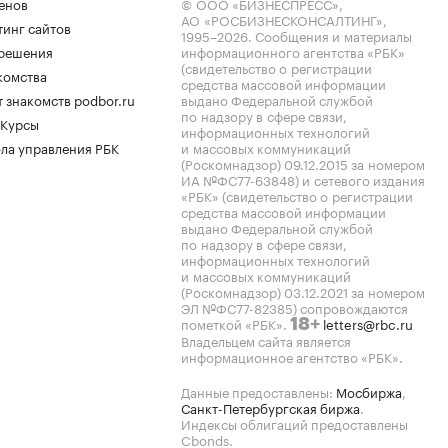
енов
© ООО «БИЗНЕСПРЕСС»,
АО «РОСБИЗНЕСКОНСАЛТИНГ»,
тинг сайтов
1995–2026
. Сообщения и материалы
.решения
информационного агентства «РБК»
(свидетельство о регистрации
комства
средства массовой информации
 знакомств podbor.ru
выдано Федеральной службой
по надзору в сфере связи,
 Курсы
информационных технологий
ла управления РБК
и массовых коммуникаций
(Роскомнадзор) 09.12.2015 за номером
ИА №ФС77-63848) и сетевого издания
«РБК» (свидетельство о регистрации
средства массовой информации
выдано Федеральной службой
по надзору в сфере связи,
информационных технологий
и массовых коммуникаций
(Роскомнадзор) 03.12.2021 за номером
ЭЛ №ФС77-82385) сопровождаются
пометкой «РБК».
letters@rbc.ru
18+
Владельцем сайта является
информационное агентство «РБК».
Данные предоставлены:
Мосбиржа
,
Санкт-Петербургская биржа
.
Индексы облигаций предоставлены
Cbonds.