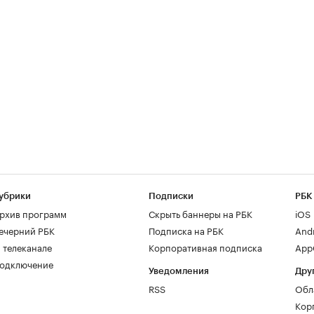
убрики
Подписки
РБК
рхив программ
Скрыть баннеры на РБК
iOS
ечерний РБК
Подписка на РБК
And
 телеканале
Корпоративная подписка
AppG
одключение
Уведомления
Дру
RSS
Обл
Кор