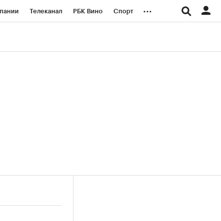
...
пании
Телеканал
РБК Вино
Спорт
ые проекты
Город
Стиль
Крипто
Спецпроекты СПб
логии и медиа
Финансы