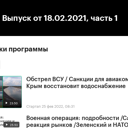
:00
/
00:00
 Выпуск от 18.02.2021, часть 1
ски программы
Обстрел ВСУ / Санкции для авиако
Крым восстановит водоснабжение
23:50
Стартап
25 фев 2022, 08:31
Военная операция: подробности /С
25:53
реакция рынков /Зеленский и НАТ