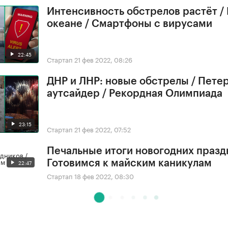
Интенсивность обстрелов растёт /
океане / Смартфоны с вирусами
22:45
Стартап
21 фев 2022, 08:26
ДНР и ЛНР: новые обстрелы / Петер
аутсайдер / Рекордная Олимпиада
23:15
Стартап
21 фев 2022, 07:52
Печальные итоги новогодних празд
22:47
Готовимся к майским каникулам
Стартап
18 фев 2022, 08:30