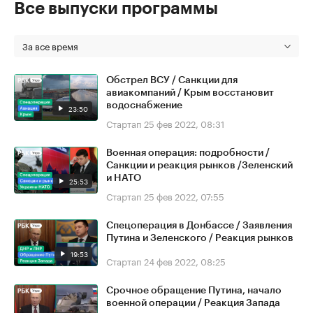
Все выпуски программы
За все время
Обстрел ВСУ / Санкции для
авиакомпаний / Крым восстановит
водоснабжение
23:50
Стартап
25 фев 2022, 08:31
Военная операция: подробности /
Санкции и реакция рынков /Зеленский
и НАТО
25:53
Стартап
25 фев 2022, 07:55
Спецоперация в Донбассе / Заявления
Путина и Зеленского / Реакция рынков
19:53
Стартап
24 фев 2022, 08:25
Срочное обращение Путина, начало
военной операции / Реакция Запада