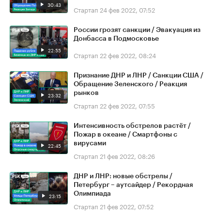
30:43
Стартап
24 фев 2022, 07:52
России грозят санкции / Эвакуация из
Донбасса в Подмосковье
22:55
Стартап
22 фев 2022, 08:24
Признание ДНР и ЛНР / Санкции США /
Обращение Зеленского / Реакция
рынков
23:32
Стартап
22 фев 2022, 07:55
Интенсивность обстрелов растёт /
Пожар в океане / Смартфоны с
вирусами
22:45
Стартап
21 фев 2022, 08:26
ДНР и ЛНР: новые обстрелы /
Петербург – аутсайдер / Рекордная
Олимпиада
23:15
Стартап
21 фев 2022, 07:52