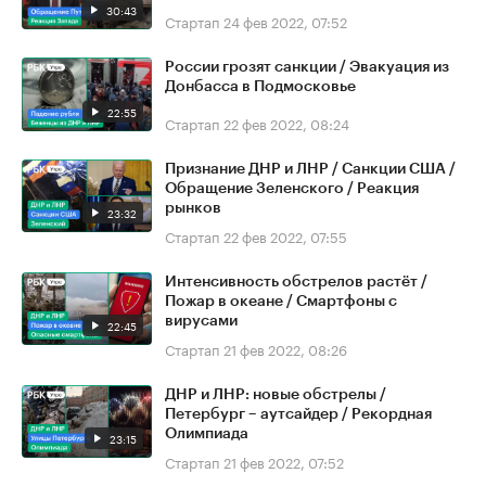
30:43
Стартап
24 фев 2022, 07:52
России грозят санкции / Эвакуация из
Донбасса в Подмосковье
22:55
Стартап
22 фев 2022, 08:24
Признание ДНР и ЛНР / Санкции США /
Обращение Зеленского / Реакция
рынков
23:32
Стартап
22 фев 2022, 07:55
Интенсивность обстрелов растёт /
Пожар в океане / Смартфоны с
вирусами
22:45
Стартап
21 фев 2022, 08:26
ДНР и ЛНР: новые обстрелы /
Петербург – аутсайдер / Рекордная
Олимпиада
23:15
Стартап
21 фев 2022, 07:52