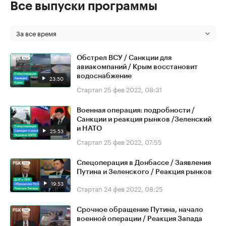
Все выпуски программы
За все время
Обстрел ВСУ / Санкции для
авиакомпаний / Крым восстановит
водоснабжение
23:50
Стартап
25 фев 2022, 08:31
Военная операция: подробности /
Санкции и реакция рынков /Зеленский
и НАТО
25:53
Стартап
25 фев 2022, 07:55
Спецоперация в Донбассе / Заявления
Путина и Зеленского / Реакция рынков
19:53
Стартап
24 фев 2022, 08:25
Срочное обращение Путина, начало
военной операции / Реакция Запада