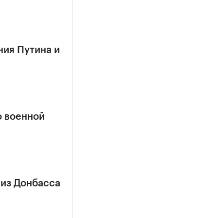
ния Путина и
о военной
 из Донбасса