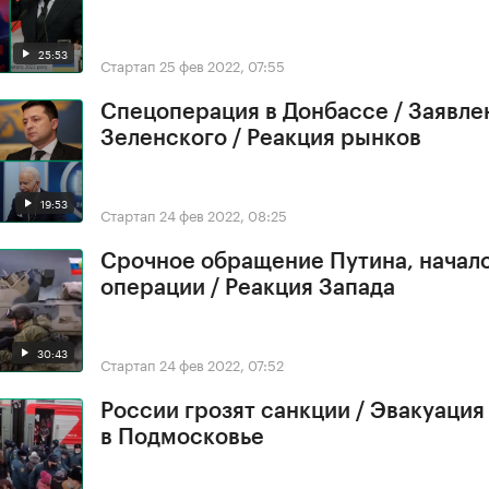
25:53
Стартап
25 фев 2022, 07:55
Спецоперация в Донбассе / Заявле
Зеленского / Реакция рынков
19:53
Стартап
24 фев 2022, 08:25
Срочное обращение Путина, начал
операции / Реакция Запада
30:43
Стартап
24 фев 2022, 07:52
России грозят санкции / Эвакуация
в Подмосковье