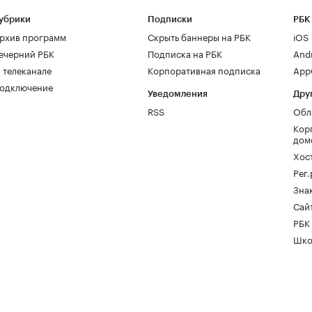
убрики
Подписки
РБК
рхив программ
Скрыть баннеры на РБК
iOS
ечерний РБК
Подписка на РБК
And
 телеканале
Корпоративная подписка
AppG
одключение
Уведомления
Дру
RSS
Обл
Кор
дом
Хос
Рег
Зна
Сайт
РБК
Шко