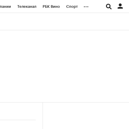
...
пании
Телеканал
РБК Вино
Спорт
ые проекты
Город
Стиль
Крипто
Спецпроекты СПб
логии и медиа
Финансы