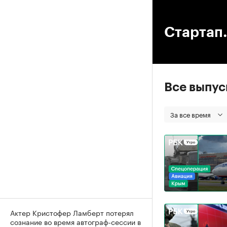
00
Стартап.
Все выпу
За все время
Актер Кристофер Ламберт потерял
сознание во время автограф-сессии в