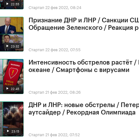
22:55
Стартап
22 фев 2022, 08:24
Признание ДНР и ЛНР / Санкции СШ
Обращение Зеленского / Реакция 
23:32
Стартап
22 фев 2022, 07:55
Интенсивность обстрелов растёт /
океане / Смартфоны с вирусами
22:45
Стартап
21 фев 2022, 08:26
ДНР и ЛНР: новые обстрелы / Петер
аутсайдер / Рекордная Олимпиада
23:15
Стартап
21 фев 2022, 07:52