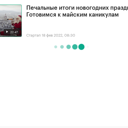
Печальные итоги новогодних празд
Готовимся к майским каникулам
22:47
Стартап
18 фев 2022, 08:30