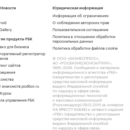
 Новости
Юридическая информация
Информация об ограничениях
roid
О соблюдении авторских прав
allery
Пользовательское соглашение
Политика в отношении обработки
гие продукты РБК
персональных данных
ако для бизнеса
Политика обработки файлов cookie
поративный регистратор
енов
© ООО «БИЗНЕСПРЕСС»,
АО «РОСБИЗНЕСКОНСАЛТИНГ»,
тинг сайтов
1995–2026
. Сообщения и материалы
.решения
информационного агентства «РБК»
(свидетельство о регистрации
комства
средства массовой информации
 знакомств podbor.ru
выдано Федеральной службой
по надзору в сфере связи,
 Курсы
информационных технологий
ла управления РБК
и массовых коммуникаций
(Роскомнадзор) 09.12.2015 за номером
ИА №ФС77-63848) и сетевого издания
«РБК» (свидетельство о регистрации
средства массовой информации
выдано Федеральной службой
по надзору в сфере связи,