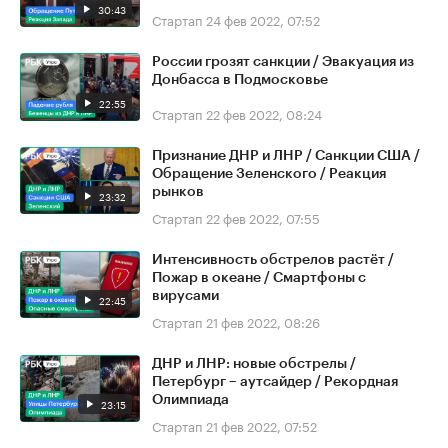
30:43
Стартап
24 фев 2022, 07:52
России грозят санкции / Эвакуация из
Донбасса в Подмосковье
22:55
Стартап
22 фев 2022, 08:24
Признание ДНР и ЛНР / Санкции США /
Обращение Зеленского / Реакция
рынков
23:32
Стартап
22 фев 2022, 07:55
Интенсивность обстрелов растёт /
Пожар в океане / Смартфоны с
вирусами
22:45
Стартап
21 фев 2022, 08:26
ДНР и ЛНР: новые обстрелы /
Петербург – аутсайдер / Рекордная
Олимпиада
23:15
Стартап
21 фев 2022, 07:52