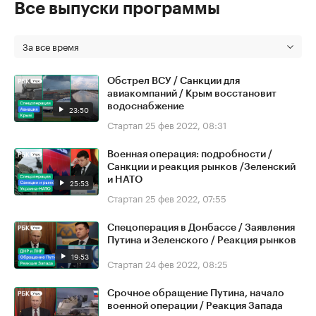
Все выпуски программы
За все время
Обстрел ВСУ / Санкции для
авиакомпаний / Крым восстановит
водоснабжение
23:50
Стартап
25 фев 2022, 08:31
Военная операция: подробности /
Санкции и реакция рынков /Зеленский
и НАТО
25:53
Стартап
25 фев 2022, 07:55
Спецоперация в Донбассе / Заявления
Путина и Зеленского / Реакция рынков
19:53
Стартап
24 фев 2022, 08:25
Срочное обращение Путина, начало
военной операции / Реакция Запада