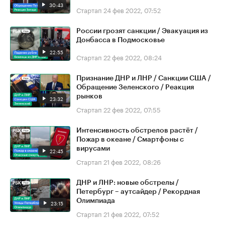
30:43
Стартап
24 фев 2022, 07:52
России грозят санкции / Эвакуация из
Донбасса в Подмосковье
22:55
Стартап
22 фев 2022, 08:24
Признание ДНР и ЛНР / Санкции США /
Обращение Зеленского / Реакция
рынков
23:32
Стартап
22 фев 2022, 07:55
Интенсивность обстрелов растёт /
Пожар в океане / Смартфоны с
вирусами
22:45
Стартап
21 фев 2022, 08:26
ДНР и ЛНР: новые обстрелы /
Петербург – аутсайдер / Рекордная
Олимпиада
23:15
Стартап
21 фев 2022, 07:52