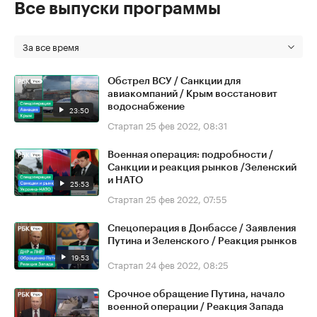
Все выпуски программы
За все время
Обстрел ВСУ / Санкции для
авиакомпаний / Крым восстановит
водоснабжение
23:50
Стартап
25 фев 2022, 08:31
Военная операция: подробности /
Санкции и реакция рынков /Зеленский
и НАТО
25:53
Стартап
25 фев 2022, 07:55
Спецоперация в Донбассе / Заявления
Путина и Зеленского / Реакция рынков
19:53
Стартап
24 фев 2022, 08:25
Срочное обращение Путина, начало
военной операции / Реакция Запада