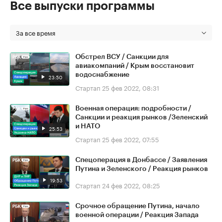
Все выпуски программы
За все время
Обстрел ВСУ / Санкции для
авиакомпаний / Крым восстановит
водоснабжение
23:50
Стартап
25 фев 2022, 08:31
Военная операция: подробности /
Санкции и реакция рынков /Зеленский
и НАТО
25:53
Стартап
25 фев 2022, 07:55
Спецоперация в Донбассе / Заявления
Путина и Зеленского / Реакция рынков
19:53
Стартап
24 фев 2022, 08:25
Срочное обращение Путина, начало
военной операции / Реакция Запада