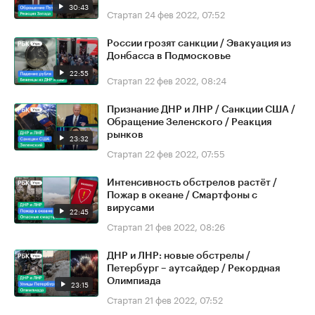
30:43
Стартап
24 фев 2022, 07:52
России грозят санкции / Эвакуация из
Донбасса в Подмосковье
22:55
Стартап
22 фев 2022, 08:24
Признание ДНР и ЛНР / Санкции США /
Обращение Зеленского / Реакция
рынков
23:32
Стартап
22 фев 2022, 07:55
Интенсивность обстрелов растёт /
Пожар в океане / Смартфоны с
вирусами
22:45
Стартап
21 фев 2022, 08:26
ДНР и ЛНР: новые обстрелы /
Петербург – аутсайдер / Рекордная
Олимпиада
23:15
Стартап
21 фев 2022, 07:52