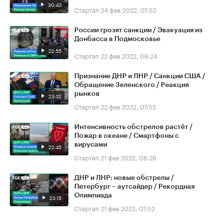
30:43
Стартап
24 фев 2022, 07:52
России грозят санкции / Эвакуация из
Донбасса в Подмосковье
22:55
Стартап
22 фев 2022, 08:24
Признание ДНР и ЛНР / Санкции США /
Обращение Зеленского / Реакция
рынков
23:32
Стартап
22 фев 2022, 07:55
Интенсивность обстрелов растёт /
Пожар в океане / Смартфоны с
вирусами
22:45
Стартап
21 фев 2022, 08:26
ДНР и ЛНР: новые обстрелы /
Петербург – аутсайдер / Рекордная
Олимпиада
23:15
Стартап
21 фев 2022, 07:52