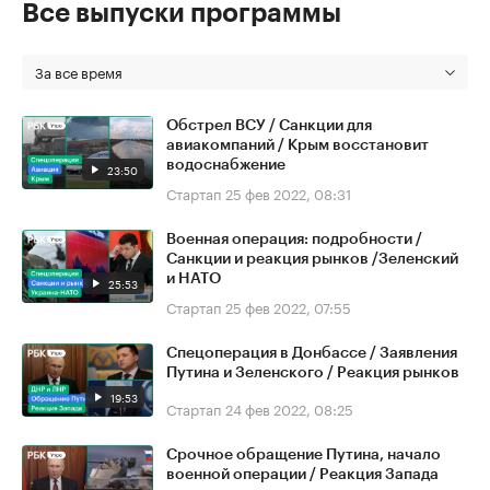
Все выпуски программы
За все время
Обстрел ВСУ / Санкции для
авиакомпаний / Крым восстановит
водоснабжение
23:50
Стартап
25 фев 2022, 08:31
Военная операция: подробности /
Санкции и реакция рынков /Зеленский
и НАТО
25:53
Стартап
25 фев 2022, 07:55
Спецоперация в Донбассе / Заявления
Путина и Зеленского / Реакция рынков
19:53
Стартап
24 фев 2022, 08:25
Срочное обращение Путина, начало
военной операции / Реакция Запада