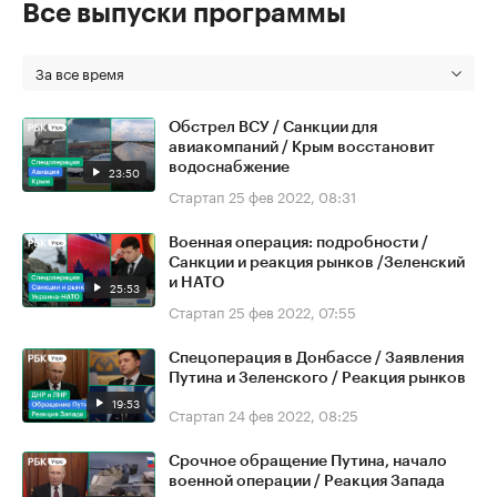
Все выпуски программы
За все время
Обстрел ВСУ / Санкции для
авиакомпаний / Крым восстановит
водоснабжение
23:50
Стартап
25 фев 2022, 08:31
Военная операция: подробности /
Санкции и реакция рынков /Зеленский
и НАТО
25:53
Стартап
25 фев 2022, 07:55
Спецоперация в Донбассе / Заявления
Путина и Зеленского / Реакция рынков
19:53
Стартап
24 фев 2022, 08:25
Срочное обращение Путина, начало
военной операции / Реакция Запада