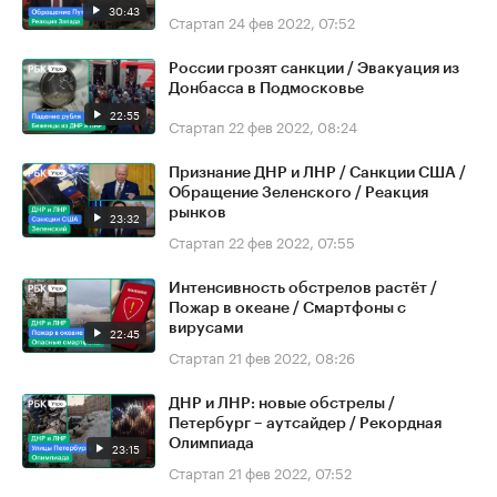
30:43
Стартап
24 фев 2022, 07:52
России грозят санкции / Эвакуация из
Донбасса в Подмосковье
22:55
Стартап
22 фев 2022, 08:24
Признание ДНР и ЛНР / Санкции США /
Обращение Зеленского / Реакция
рынков
23:32
Стартап
22 фев 2022, 07:55
Интенсивность обстрелов растёт /
Пожар в океане / Смартфоны с
вирусами
22:45
Стартап
21 фев 2022, 08:26
ДНР и ЛНР: новые обстрелы /
Петербург – аутсайдер / Рекордная
Олимпиада
23:15
Стартап
21 фев 2022, 07:52